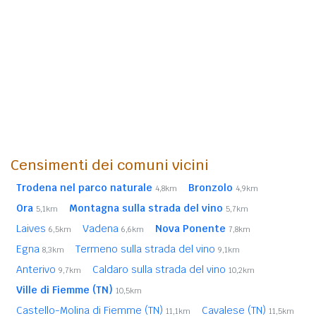
Censimenti dei comuni vicini
Trodena nel parco naturale
Bronzolo
4,8km
4,9km
Ora
Montagna sulla strada del vino
5,1km
5,7km
Laives
Vadena
Nova Ponente
6,5km
6,6km
7,8km
Egna
Termeno sulla strada del vino
8,3km
9,1km
Anterivo
Caldaro sulla strada del vino
9,7km
10,2km
Ville di Fiemme (TN)
10,5km
Castello-Molina di Fiemme (TN)
Cavalese (TN)
11,1km
11,5km