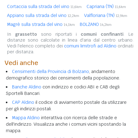
Cortaccia sulla strada del vino
Capriana (TN)
11,6km
11,6km
Appiano sulla strada del vino
Valfloriana (TN)
12,2km
12,9km
Magrè sulla strada del vino
BOLZANO
14,1km
14,2km
In
grassetto
sono riportati i
comuni confinanti
. Le
distanze sono calcolate in linea d'aria dal centro urbano.
Vedi l'elenco completo dei
comuni limitrofi ad Aldino
ordinati
per distanza.
Vedi anche
Censimenti della Provincia di Bolzano
, andamento
demografico storico dei censimenti della popolazione.
Banche Aldino
con indirizzo e codici ABI e CAB degli
Sportelli Bancari.
CAP Aldino
il codice di avviamento postale da utilizzare
per gli indirizzi postali.
Mappa Aldino
interattiva con ricerca delle strade e
dell'indirizzo. Visualizza anche i comuni vicini spostando la
mappa.