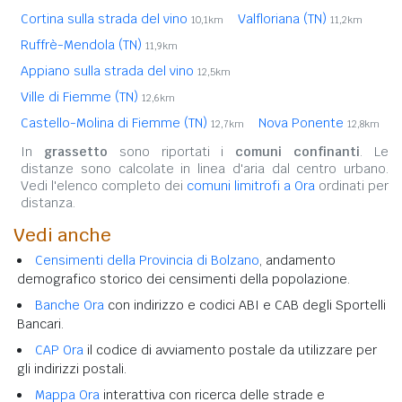
Cortina sulla strada del vino
Valfloriana (TN)
10,1km
11,2km
Ruffrè-Mendola (TN)
11,9km
Appiano sulla strada del vino
12,5km
Ville di Fiemme (TN)
12,6km
Castello-Molina di Fiemme (TN)
Nova Ponente
12,7km
12,8km
In
grassetto
sono riportati i
comuni confinanti
. Le
distanze sono calcolate in linea d'aria dal centro urbano.
Vedi l'elenco completo dei
comuni limitrofi a Ora
ordinati per
distanza.
Vedi anche
Censimenti della Provincia di Bolzano
, andamento
demografico storico dei censimenti della popolazione.
Banche Ora
con indirizzo e codici ABI e CAB degli Sportelli
Bancari.
CAP Ora
il codice di avviamento postale da utilizzare per
gli indirizzi postali.
Mappa Ora
interattiva con ricerca delle strade e