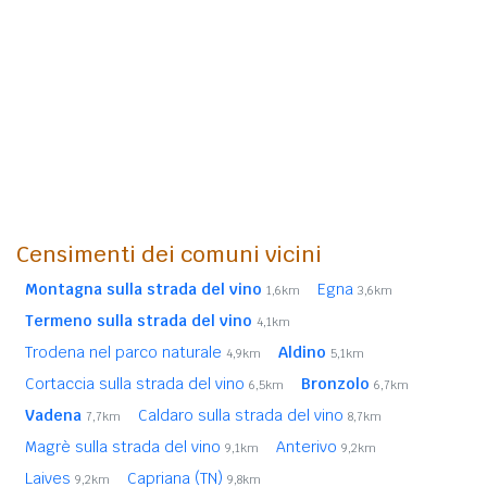
Censimenti dei comuni vicini
Montagna sulla strada del vino
Egna
1,6km
3,6km
Termeno sulla strada del vino
4,1km
Trodena nel parco naturale
Aldino
4,9km
5,1km
Cortaccia sulla strada del vino
Bronzolo
6,5km
6,7km
Vadena
Caldaro sulla strada del vino
7,7km
8,7km
Magrè sulla strada del vino
Anterivo
9,1km
9,2km
Laives
Capriana (TN)
9,2km
9,8km