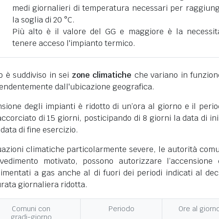
medi giornalieri di temperatura necessari per raggiun
la soglia di 20 °C.
Più alto è il valore del GG e maggiore è la necessit
tenere acceso l'impianto termico.
ano è suddiviso in sei
zone climatiche
che variano in funzion
pendentemente dall'ubicazione geografica.
nsione degli impianti è ridotto di un’ora al giorno e il perio
corciato di 15 giorni, posticipando di 8 giorni la data di ini
 data di fine esercizio.
uazioni climatiche particolarmente severe, le autorità comu
vedimento motivato, possono autorizzare l’accensione 
limentati a gas anche al di fuori dei periodi indicati al dec
ata giornaliera ridotta.
Comuni con
Periodo
Ore al giorn
gradi-giorno