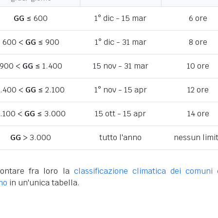
GG
≤ 600
1° dic - 15 mar
6 ore
600 <
GG
≤ 900
1° dic - 31 mar
8 ore
900 <
GG
≤ 1.400
15 nov - 31 mar
10 ore
1.400 <
GG
≤ 2.100
1° nov - 15 apr
12 ore
.100 <
GG
≤ 3.000
15 ott - 15 apr
14 ore
GG
> 3.000
tutto l'anno
nessun limi
ontare fra loro la
classificazione climatica dei comuni 
no
in un'unica tabella.