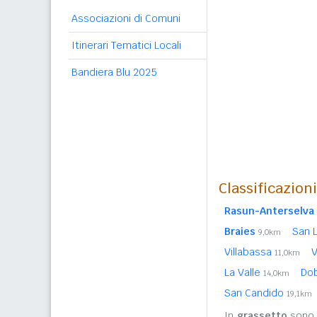
Associazioni di Comuni
Itinerari Tematici Locali
Bandiera Blu 2025
Classificazion
Rasun-Anterselva
Braies
San 
9,0km
Villabassa
V
11,0km
La Valle
Do
14,0km
San Candido
19,1km
In
grassetto
sono r