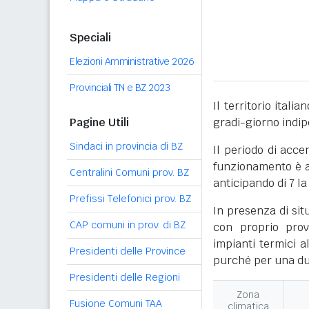
Speciali
Elezioni Amministrative 2026
Provinciali TN e BZ 2023
Il territorio itali
Pagine Utili
gradi-giorno indi
Sindaci in provincia di BZ
Il periodo di acce
funzionamento è ac
Centralini Comuni prov. BZ
anticipando di 7 la
Prefissi Telefonici prov. BZ
In presenza di sit
CAP comuni in prov. di BZ
con proprio prov
impianti termici a
Presidenti delle Province
purché per una dur
Presidenti delle Regioni
Zona
Fusione Comuni TAA
climatica