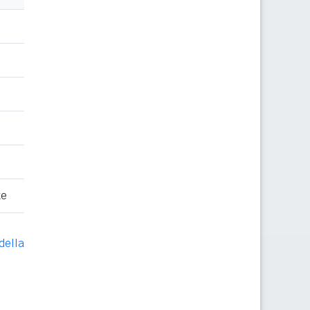
te
della