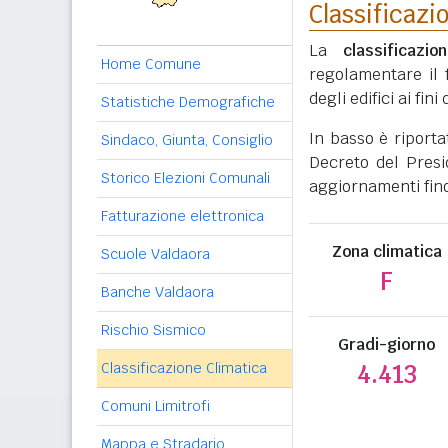
Classificazi
La
classificazio
Home Comune
regolamentare il 
degli edifici ai fi
Statistiche Demografiche
In basso è riporta
Sindaco, Giunta, Consiglio
Decreto del Presi
Storico Elezioni Comunali
aggiornamenti fino
Fatturazione elettronica
Zona climatica
Scuole Valdaora
F
Banche Valdaora
Rischio Sismico
Gradi-giorno
Classificazione Climatica
4.413
Comuni Limitrofi
Mappa e Stradario