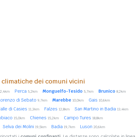
i climatiche dei comuni vicini
Perca
Monguelfo-Tesido
Brunico
2,4km
5,2km
5,7km
8,2km
Lorenzo di Sebato
Marebbe
Gais
9,7km
10,0km
10,6km
alle di Casies
Falzes
San Martino in Badia
11,3km
12,8km
13,4km
bbiaco
Chienes
Campo Tures
15,0km
15,2km
18,8km
Selva dei Molini
Badia
Luson
19,5km
19,7km
20,6km
iportati i
comuni confinanti
. Le distanze sono calcolate in linea 