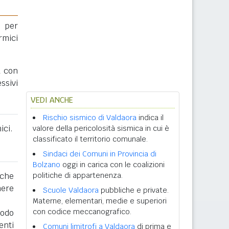
 per
rmici
a con
ssivi
VEDI ANCHE
Rischio sismico di Valdaora
indica il
ici.
valore della pericolosità sismica in cui è
classificato il territorio comunale.
Sindaci dei Comuni in Provincia di
Bolzano
oggi in carica con le coalizioni
 che
politiche di appartenenza.
nere
Scuole Valdaora
pubbliche e private.
Materne, elementari, medie e superiori
con codice meccanografico.
iodo
enti
Comuni limitrofi a Valdaora
di prima e