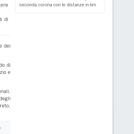
gere
seconda corona con le distanze in km.
à di
e dei
do di
zio e
nali,
degli
reto,
o