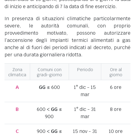
di inizio e anticipando di 7 la data di fine esercizio.
In presenza di situazioni climatiche particolarmente
severe, le autorità comunali, con proprio
provvedimento motivato, possono autorizzare
l’accensione degli impianti termici alimentati a gas
anche al di fuori dei periodi indicati al decreto, purché
per una durata giornaliera ridotta.
Zona
Comuni con
Periodo
Ore al
climatica
gradi-giorno
giorno
A
GG
≤ 600
1° dic - 15
6 ore
mar
B
600 <
GG
≤
1° dic - 31
8 ore
900
mar
C
900 <
GG
≤
15 nov - 31
10 ore