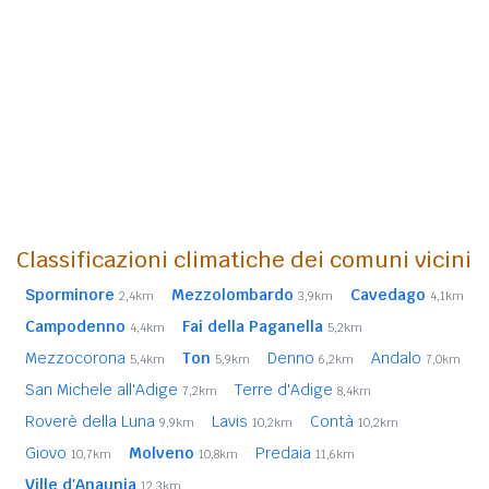
Classificazioni climatiche dei comuni vicini
Sporminore
Mezzolombardo
Cavedago
2,4km
3,9km
4,1km
Campodenno
Fai della Paganella
4,4km
5,2km
Mezzocorona
Ton
Denno
Andalo
5,4km
5,9km
6,2km
7,0km
San Michele all'Adige
Terre d'Adige
7,2km
8,4km
Roverè della Luna
Lavis
Contà
9,9km
10,2km
10,2km
Giovo
Molveno
Predaia
10,7km
10,8km
11,6km
Ville d'Anaunia
12,3km