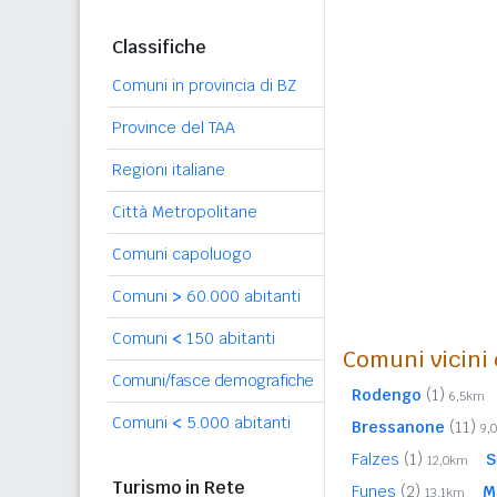
Classifiche
Comuni in provincia di BZ
Province del TAA
Regioni italiane
Città Metropolitane
Comuni capoluogo
Comuni
>
60.000 abitanti
Comuni
<
150 abitanti
Comuni vicini 
Comuni/fasce demografiche
Rodengo
(1)
6,5km
Comuni
<
5.000 abitanti
Bressanone
(11)
9,
Falzes
(1)
S
12,0km
Turismo in Rete
Funes
(2)
M
13,1km