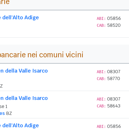
arie
 dell'Alto Adige
05856
ABI:
58520
CAB:
i bancarie nei comuni vicini
n della Valle Isarco
08307
ABI:
58770
CAB:
Z
n della Valle Isarco
08307
ABI:
58643
se 1
CAB:
es
BZ
 dell'Alto Adige
05856
ABI: