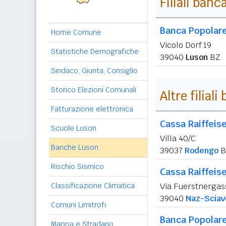
Filiali banc
Banca Popolare
Home Comune
Vicolo Dorf 19
Statistiche Demografiche
39040
Luson
BZ
Sindaco, Giunta, Consiglio
Storico Elezioni Comunali
Altre filial
Fatturazione elettronica
Cassa Raiffeise
Scuole Luson
Villa 40/C
Banche Luson
39037
Rodengo
B
Rischio Sismico
Cassa Raiffeise
Classificazione Climatica
Via Fuerstnergas
39040
Naz-Sciav
Comuni Limitrofi
Banca Popolare
Mappa e Stradario