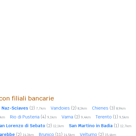
con filiali bancarie
Naz-Sciaves
(2)
Vandoies
(2)
Chienes
(3)
7,7km
8,3km
8,9km
Rio di Pusteria
(4)
Varna
(2)
Terento
(1)
0km
9,1km
9,4km
9,5km
an Lorenzo di Sebato
(2)
San Martino in Badia
(1)
12,1km
12,7km
arebbe
(2)
Brunico
(11)
Velturno
(2)
14,3km
14,5km
15,4km