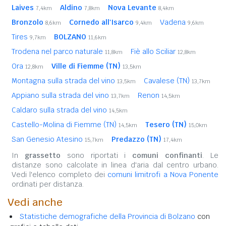
Laives
Aldino
Nova Levante
7,4km
7,8km
8,4km
Bronzolo
Cornedo all'Isarco
Vadena
8,6km
9,4km
9,6km
Tires
BOLZANO
9,7km
11,6km
Trodena nel parco naturale
Fiè allo Sciliar
11,8km
12,8km
Ora
Ville di Fiemme (TN)
12,8km
13,5km
Montagna sulla strada del vino
Cavalese (TN)
13,5km
13,7km
Appiano sulla strada del vino
Renon
13,7km
14,5km
Caldaro sulla strada del vino
14,5km
Castello-Molina di Fiemme (TN)
Tesero (TN)
14,5km
15,0km
San Genesio Atesino
Predazzo (TN)
15,7km
17,4km
In
grassetto
sono riportati i
comuni confinanti
. Le
distanze sono calcolate in linea d'aria dal centro urbano.
Vedi l'elenco completo dei
comuni limitrofi a Nova Ponente
ordinati per distanza.
Vedi anche
Statistiche demografiche della Provincia di Bolzano
con