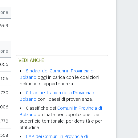
ione
.969
ione
VEDI ANCHE
.056
Sindaci dei Comuni in Provincia di
Bolzano
oggi in carica con le coalizioni
.105
politiche di appartenenza.
.730
Cittadini stranieri nella Provincia di
Bolzano
con i paesi di provenienza.
.006
Classifiche dei
Comuni in Provincia di
Bolzano
ordinate per popolazione, per
1.770
superficie territoriale, per densità e per
altitudine.
.568
CAP dei Comuni in Provincia di