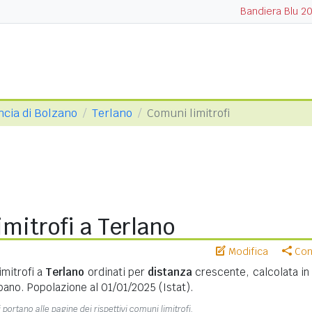
Bandiera Blu 2
ncia di Bolzano
Terlano
Comuni limitrofi
mitrofi a Terlano
Modifica
Cond
imitrofi a
Terlano
ordinati per
distanza
crescente, calcolata in
bano. Popolazione al 01/01/2025 (Istat).
 portano alle pagine dei rispettivi comuni limitrofi.