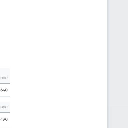
ione
.640
ione
.490