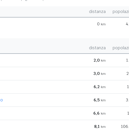
distanza
popolaz
0
4
km
distanza
popolaz
2,0
1
km
3,0
2
km
6,2
1
km
no
6,5
3
km
6,6
km
8,1
106
km