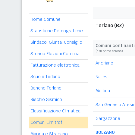
Home Comune
Terlano (BZ)
Statistiche Demografiche
Sindaco, Giunta, Consiglio
Comuni confinanti
(o di prima corona)
Storico Elezioni Comunali
Andriano
Fatturazione elettronica
Scuole Terlano
Nalles
Banche Terlano
Meltina
Rischio Sismico
San Genesio Atesi
Classificazione Climatica
Gargazzone
Comuni Limitrofi
BOLZANO
Mappa e Stradario