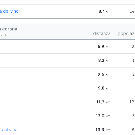
a del vino
8,7
14
km
a corona
distanza
popolaz
orona)
6,9
2
km
8,2
1
km
9,6
2
km
9,8
km
11,2
12
km
12,0
3
km
 del vino
13,3
8
km