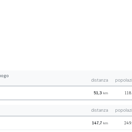
uogo
distanza
popolaz
51,3
118
km
distanza
popolaz
147,7
249
km