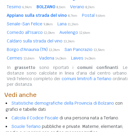
Tesimo
BOLZANO
Verano
6,9km
8,1km
8,2km
Appiano sulla strada del vino
Postal
8,7km
9,6km
Senale-San Felice
Lana
9,8km
11,2km
Cornedo all'Isarco
Avelengo
12,0km
12,6km
Caldaro sulla strada del vino
13,3km
Borgo d'Anaunia (TN)
San Pancrazio
13,3km
13,5km
Cermes
Vadena
Laives
13,6km
14,0km
14,0km
In
grassetto
sono riportati i
comuni confinanti
. Le
distanze sono calcolate in linea d'aria dal centro urbano.
Vedi l'elenco completo dei
comuni limitrofi a Terlano
ordinati
per distanza.
Vedi anche
Statistiche demografiche della Provincia di Bolzano
con
grafici e tabelle dati.
Calcola il Codice Fiscale
di una persona nata a Terlano.
Scuole Terlano
pubbliche e private. Materne, elementari,