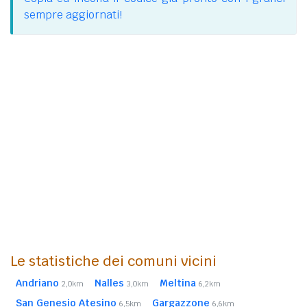
sempre aggiornati!
Le statistiche dei comuni vicini
Andriano
Nalles
Meltina
2,0km
3,0km
6,2km
San Genesio Atesino
Gargazzone
6,5km
6,6km