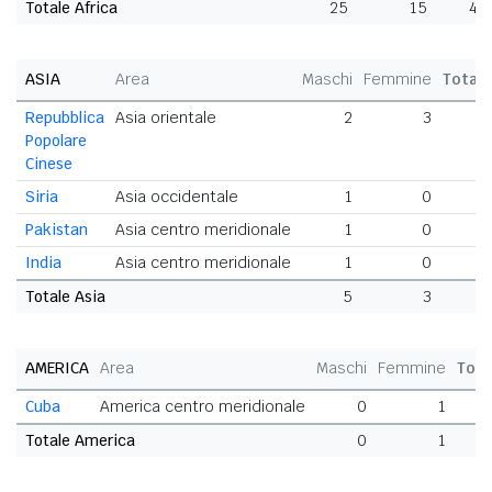
Totale Africa
25
15
40
ASIA
Area
Maschi
Femmine
Total
Repubblica
Asia orientale
2
3
Popolare
Cinese
Siria
Asia occidentale
1
0
Pakistan
Asia centro meridionale
1
0
India
Asia centro meridionale
1
0
Totale Asia
5
3
AMERICA
Area
Maschi
Femmine
Tota
Cuba
America centro meridionale
0
1
Totale America
0
1