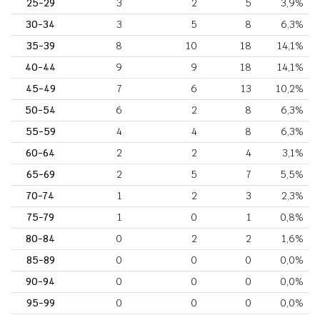
25-29
3
2
5
3,9%
30-34
3
5
8
6,3%
35-39
8
10
18
14,1%
40-44
9
9
18
14,1%
45-49
7
6
13
10,2%
50-54
6
2
8
6,3%
55-59
4
4
8
6,3%
60-64
2
2
4
3,1%
65-69
2
5
7
5,5%
70-74
1
2
3
2,3%
75-79
1
0
1
0,8%
80-84
0
2
2
1,6%
85-89
0
0
0
0,0%
90-94
0
0
0
0,0%
95-99
0
0
0
0,0%