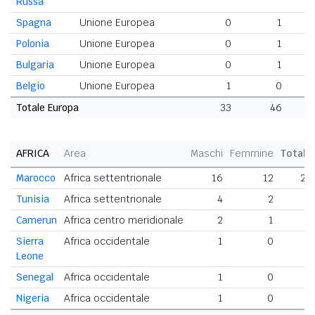
Russa
Spagna
Unione Europea
0
1
Polonia
Unione Europea
0
1
Bulgaria
Unione Europea
0
1
Belgio
Unione Europea
1
0
Totale Europa
33
46
AFRICA
Area
Maschi
Femmine
Totale
Marocco
Africa settentrionale
16
12
28
Tunisia
Africa settentrionale
4
2
6
Camerun
Africa centro meridionale
2
1
3
Sierra
Africa occidentale
1
0
1
Leone
Senegal
Africa occidentale
1
0
1
Nigeria
Africa occidentale
1
0
1