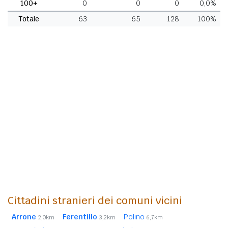
100+
0
0
0
0,0%
Totale
63
65
128
100%
Cittadini stranieri dei comuni vicini
Arrone
Ferentillo
Polino
2,0km
3,2km
6,7km