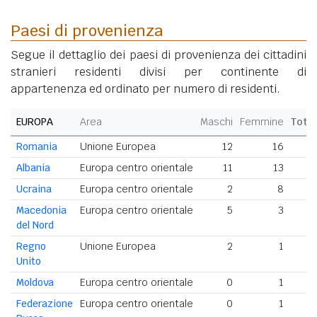
Paesi di provenienza
Segue il dettaglio dei paesi di provenienza dei cittadini
stranieri residenti divisi per continente di
appartenenza ed ordinato per numero di residenti.
EUROPA
Area
Maschi
Femmine
Tota
Romania
Unione Europea
12
16
2
Albania
Europa centro orientale
11
13
Ucraina
Europa centro orientale
2
8
Macedonia
Europa centro orientale
5
3
del Nord
Regno
Unione Europea
2
1
Unito
Moldova
Europa centro orientale
0
1
Federazione
Europa centro orientale
0
1