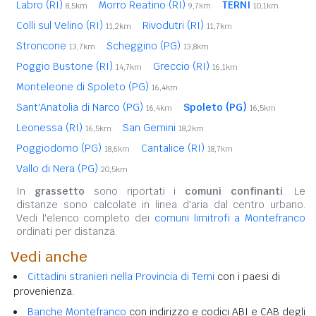
Labro (RI)
Morro Reatino (RI)
TERNI
8,5km
9,7km
10,1km
Colli sul Velino (RI)
Rivodutri (RI)
11,2km
11,7km
Stroncone
Scheggino (PG)
13,7km
13,8km
Poggio Bustone (RI)
Greccio (RI)
14,7km
16,1km
Monteleone di Spoleto (PG)
16,4km
Sant'Anatolia di Narco (PG)
Spoleto (PG)
16,4km
16,5km
Leonessa (RI)
San Gemini
16,5km
18,2km
Poggiodomo (PG)
Cantalice (RI)
18,6km
18,7km
Vallo di Nera (PG)
20,5km
In
grassetto
sono riportati i
comuni confinanti
. Le
distanze sono calcolate in linea d'aria dal centro urbano.
Vedi l'elenco completo dei
comuni limitrofi a Montefranco
ordinati per distanza.
Vedi anche
Cittadini stranieri nella Provincia di Terni
con i paesi di
provenienza.
Banche Montefranco
con indirizzo e codici ABI e CAB degli