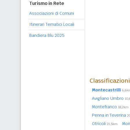
Turismo in Rete
Associazioni di Comuni
Itinerari Tematici Locali
Bandiera Blu 2025
Classificazion
Montecastrilli
6,6k
Avigliano Umbro
10,
Montefranco
18,2km
Penna in Teverina
2
Otricoli
Mon
21,5km