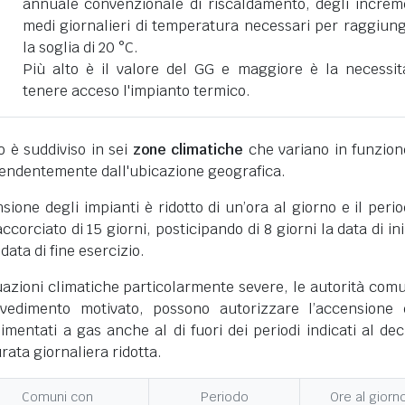
annuale convenzionale di riscaldamento, degli increm
medi giornalieri di temperatura necessari per raggiun
la soglia di 20 °C.
Più alto è il valore del GG e maggiore è la necessit
tenere acceso l'impianto termico.
ano è suddiviso in sei
zone climatiche
che variano in funzion
pendentemente dall'ubicazione geografica.
nsione degli impianti è ridotto di un’ora al giorno e il perio
corciato di 15 giorni, posticipando di 8 giorni la data di ini
 data di fine esercizio.
uazioni climatiche particolarmente severe, le autorità comu
vedimento motivato, possono autorizzare l’accensione 
limentati a gas anche al di fuori dei periodi indicati al dec
ata giornaliera ridotta.
Comuni con
Periodo
Ore al giorn