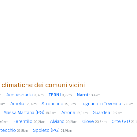
i climatiche dei comuni vicini
Acquasparta
TERNI
Narni
m
9,0km
9,9km
10,4km
Amelia
Stroncone
Lugnano in Teverina
8km
12,0km
15,3km
17,6km
Massa Martana (PG)
Arrone
Guardea
18,3km
19,3km
19,9km
Ferentillo
Alviano
Giove
Orte (VT)
0,0km
20,2km
20,2km
20,6km
21,
tecchio
Spoleto (PG)
21,8km
21,9km