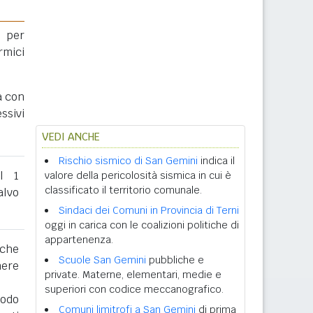
 per
rmici
a con
ssivi
VEDI ANCHE
Rischio sismico di San Gemini
indica il
al 1
valore della pericolosità sismica in cui è
classificato il territorio comunale.
lvo
Sindaci dei Comuni in Provincia di Terni
oggi in carica con le coalizioni politiche di
appartenenza.
 che
Scuole San Gemini
pubbliche e
nere
private. Materne, elementari, medie e
superiori con codice meccanografico.
iodo
Comuni limitrofi a San Gemini
di prima