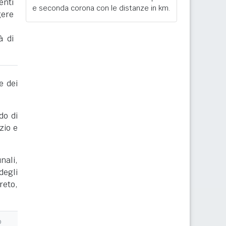
enti
e seconda corona con le distanze in km.
gere
à di
e dei
do di
zio e
nali,
degli
reto,
o