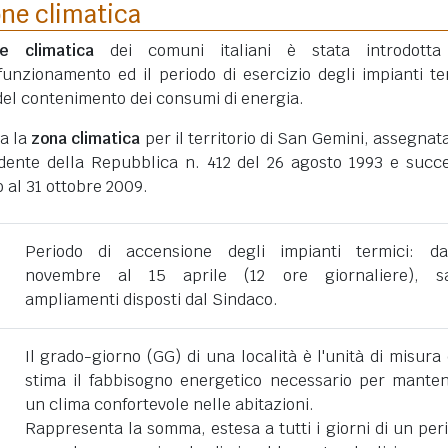
one climatica
ne climatica
dei comuni italiani è stata introdotta
funzionamento ed il periodo di esercizio degli impianti te
ni del contenimento dei consumi di energia.
ta la
zona climatica
per il territorio di San Gemini, assegnat
dente della Repubblica n. 412 del 26 agosto 1993 e succe
 al 31 ottobre 2009.
Periodo di accensione degli impianti termici: d
novembre al 15 aprile (12 ore giornaliere), sa
ampliamenti disposti dal Sindaco.
Il grado-giorno (GG) di una località è l'unità di misura
stima il fabbisogno energetico necessario per mante
un clima confortevole nelle abitazioni.
Rappresenta la somma, estesa a tutti i giorni di un per