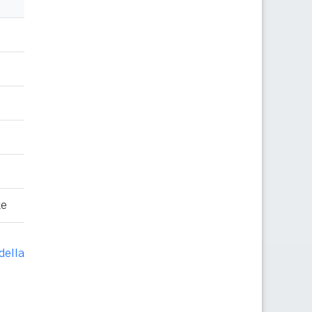
te
della