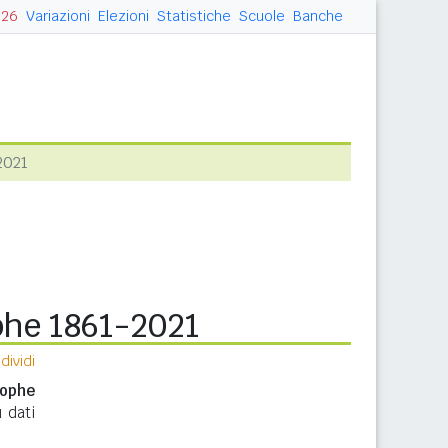
026
Variazioni
Elezioni
Statistiche
Scuole
Banche
2021
phe 1861-2021
ividi
tophe
u dati