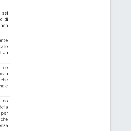
 sei
to di
 non
ente
cato
ltati
rimo
nari
nche
nale
.
rimo
la
 per
 che
enza