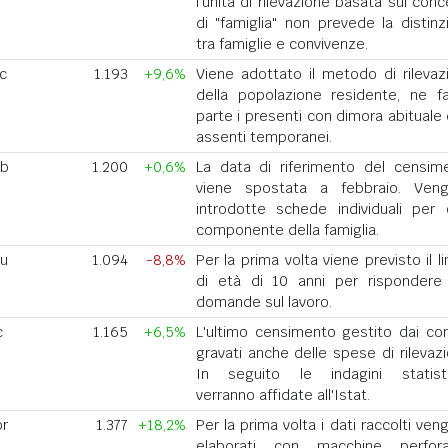
l'unità di rilevazione basata sul con
di "famiglia" non prevede la distinz
tra famiglie e convivenze.
ic
1.193
+9,6%
Viene adottato il metodo di rilevaz
della popolazione residente, ne f
parte i presenti con dimora abituale 
assenti temporanei.
eb
1.200
+0,6%
La data di riferimento del censim
viene spostata a febbraio. Ven
introdotte schede individuali per 
componente della famiglia.
iu
1.094
-8,8%
Per la prima volta viene previsto il l
di età di 10 anni per rispondere 
domande sul lavoro.
c
1.165
+6,5%
L'ultimo censimento gestito dai co
gravati anche delle spese di rilevazi
In seguito le indagini statist
verranno affidate all'Istat.
pr
1.377
+18,2%
Per la prima volta i dati raccolti ve
elaborati con macchine perforat