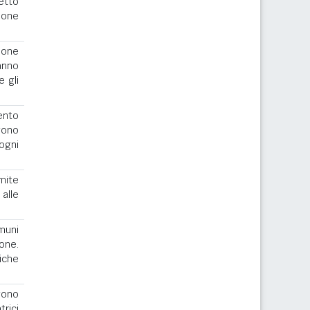
cetto
ione
ione
anno
e gli
ento
gono
ogni
imite
alle
muni
one.
iche
ngono
rici