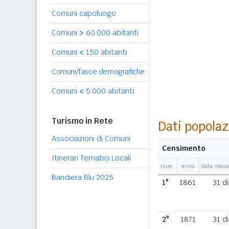
Comuni capoluogo
Comuni
>
60.000 abitanti
Comuni
<
150 abitanti
Comuni/fasce demografiche
Comuni
<
5.000 abitanti
Turismo in Rete
Dati popolaz
Associazioni di Comuni
Censimento
Itinerari Tematici Locali
num.
anno
data rilev
Bandiera Blu 2025
1°
1861
31 d
2°
1871
31 d