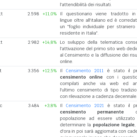
l'attendibilità dei risultati.
tt
2.598
+11,0%
Il questionario viene tradotto in
lingue oltre all'italiano ed è correda
un "foglio individuale per straniero
residente in Italia".
tt
2.982
+14,8%
Lo sviluppo della telematica cons
l'attivazione del primo sito web dedi
al Censimento e la diffusione dei risu
online.
t
3.356
+12,5%
Il
Censimento 2011
è stato il p
censimento online
con i questio
compilati anche via web ed a
l'ultimo censimento di tipo tradizio
con rilevazione a cadenza decennale
ic
3.484
+3,8%
Il
Censimento 2021
è stato il p
censimento permanente
del
popolazione ad essere utilizzato
determinare la
popolazione legale
,
d'ora in poi sarà aggiornata con cad