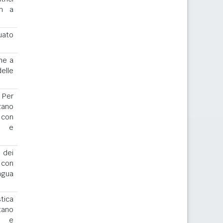
th a
uato
ne a
elle
. Per
zano
 con
r e
 dei
o con
ngua
stica
tano
io e