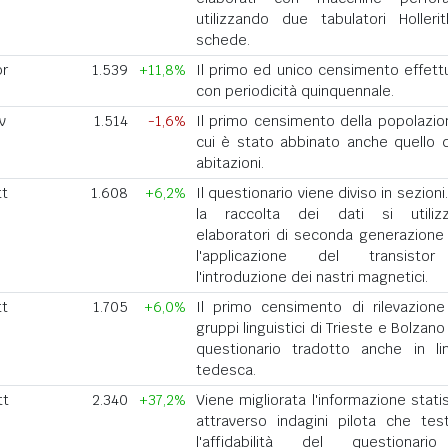
utilizzando due tabulatori Holleri
schede.
pr
1.539
+11,8%
Il primo ed unico censimento effett
con periodicità quinquennale.
v
1.514
-1,6%
Il primo censimento della popolazio
cui è stato abbinato anche quello d
abitazioni.
tt
1.608
+6,2%
Il questionario viene diviso in sezioni
la raccolta dei dati si utiliz
elaboratori di seconda generazione
l'applicazione del transisto
l'introduzione dei nastri magnetici.
tt
1.705
+6,0%
Il primo censimento di rilevazione
gruppi linguistici di Trieste e Bolzan
questionario tradotto anche in li
tedesca.
tt
2.340
+37,2%
Viene migliorata l'informazione stati
attraverso indagini pilota che tes
l'affidabilità del questionar