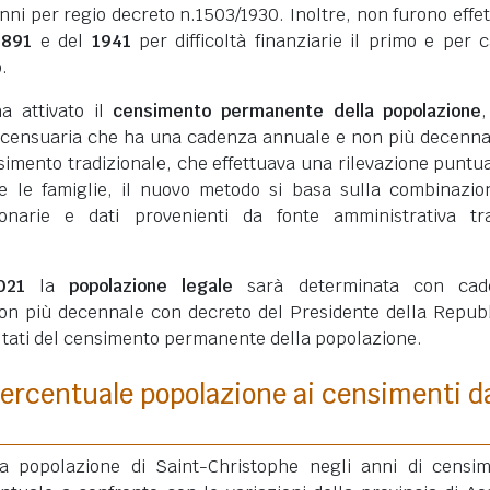
nni per regio decreto n.1503/1930. Inoltre, non furono effet
1891
e del
1941
per difficoltà finanziarie il primo e per 
.
ha attivato il
censimento permanente della popolazione
 censuaria che ha una cadenza annuale e non più decenna
simento tradizionale, che effettuava una rilevazione puntua
ui e le famiglie, il nuovo metodo si basa sulla combinazio
ionarie e dati provenienti da fonte amministrativa tra
021
la
popolazione legale
sarà determinata con cad
on più decennale con decreto del Presidente della Repub
ultati del censimento permanente della popolazione.
ercentuale popolazione ai censimenti d
lla popolazione di Saint-Christophe negli anni di censi