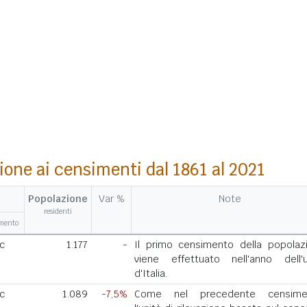
ione ai censimenti dal 1861 al 2021
Popolazione
Var %
Note
residenti
amento
ic
1.177
-
Il primo censimento della popolaz
viene effettuato nell'anno dell'u
d'Italia.
ic
1.089
-7,5%
Come nel precedente censimen