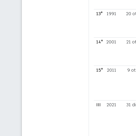
13°
1991
20 o
14°
2001
21 o
15°
2011
9 ot
III
2021
31 d