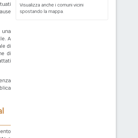
tuati
Visualizza anche i comuni vicini
cause
spostando la mappa.
, una
le. A
le di
ne di
ttati
enza
blica
al
mento