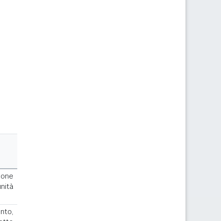
ione
nità
to,