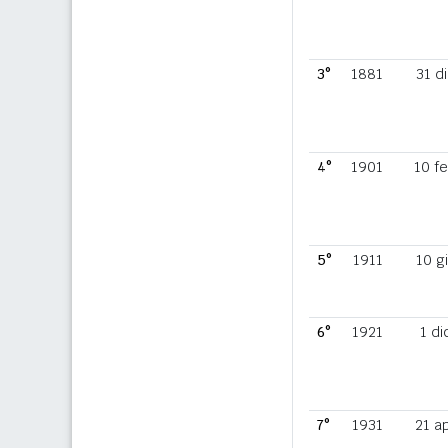
3°
1881
31 d
4°
1901
10 f
5°
1911
10 g
6°
1921
1 di
7°
1931
21 a