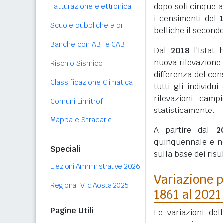
dopo soli cinque a
Fatturazione elettronica
i censimenti del
Scuole pubbliche e pr.
belliche il secondo
Banche con ABI e CAB
Dal
2018
l'Istat 
nuova rilevazione
Rischio Sismico
differenza del cen
Classificazione Climatica
tutti gli individ
rilevazioni camp
Comuni Limitrofi
statisticamente.
Mappa e Stradario
A partire dal
2
quinquennale e n
Speciali
sulla base dei ris
Elezioni Amministrative 2026
Variazione p
Regionali V. d'Aosta 2025
1861 al 2021
Pagine Utili
Le variazioni de