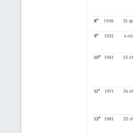
8°
1936
21 a
9°
1951
4 no
10°
1961
15 o
11°
1971
24 o
12°
1981
25 o