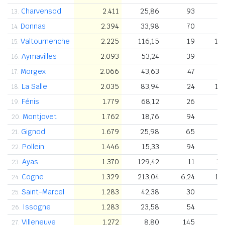
Charvensod
2.411
25,86
93
7
13.
Donnas
2.394
33,98
70
3
14.
Valtournenche
2.225
116,15
19
1.
15.
Aymavilles
2.093
53,24
39
6
16.
Morgex
2.066
43,63
47
9
17.
La Salle
2.035
83,94
24
1.
18.
Fénis
1.779
68,12
26
5
19.
Montjovet
1.762
18,76
94
3
20.
Gignod
1.679
25,98
65
9
21.
Pollein
1.446
15,33
94
5
22.
Ayas
1.370
129,42
11
1.
23.
Cogne
1.329
213,04
6,24
1.
24.
Saint-Marcel
1.283
42,38
30
6
25.
Issogne
1.283
23,58
54
3
26.
Villeneuve
1.272
8,80
145
6
27.