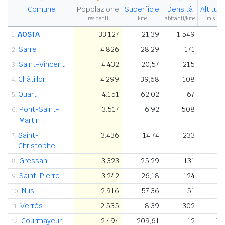
Comune
Popolazione
Superficie
Densità
Altitud
residenti
km²
abitanti/km²
m s.l.m
AOSTA
33.127
21,39
1.549
5
1.
Sarre
4.826
28,29
171
6
2.
Saint-Vincent
4.432
20,57
215
5
3.
Châtillon
4.299
39,68
108
5
4.
Quart
4.151
62,02
67
5
5.
Pont-Saint-
3.517
6,92
508
3
6.
Martin
Saint-
3.436
14,74
233
6
7.
Christophe
Gressan
3.323
25,29
131
6
8.
Saint-Pierre
3.242
26,18
124
9.
Nus
2.916
57,36
51
5
10.
Verrès
2.535
8,39
302
3
11.
Courmayeur
2.494
209,61
12
1.
12.