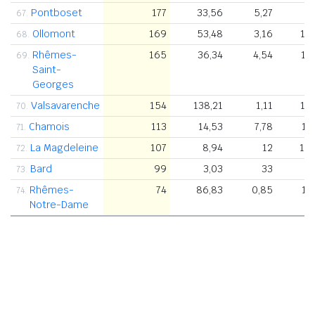
Pontboset
177
33,56
5,27
67.
Ollomont
169
53,48
3,16
1.
68.
Rhêmes-
165
36,34
4,54
1.
69.
Saint-
Georges
Valsavarenche
154
138,21
1,11
1.
70.
Chamois
113
14,53
7,78
1.
71.
La Magdeleine
107
8,94
12
1.
72.
Bard
99
3,03
33
3
73.
Rhêmes-
74
86,83
0,85
1.
74.
Notre-Dame