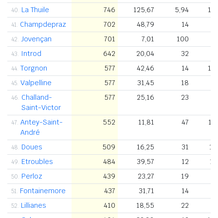
La Thuile
746
125,67
5,94
1.
40.
Champdepraz
702
48,79
14
5
41.
Jovençan
701
7,01
100
6
42.
Introd
642
20,04
32
8
43.
Torgnon
577
42,46
14
1.
44.
Valpelline
577
31,45
18
9
45.
Challand-
577
25,16
23
7
46.
Saint-Victor
Antey-Saint-
552
11,81
47
1.
47.
André
Doues
509
16,25
31
1.
48.
Etroubles
484
39,57
12
1.
49.
Perloz
439
23,27
19
6
50.
Fontainemore
437
31,71
14
7
51.
Lillianes
410
18,55
22
6
52.