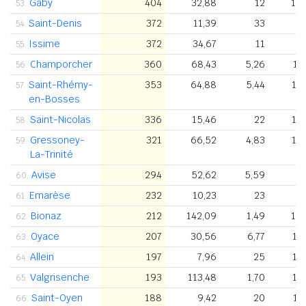
Gaby
404
32,88
12
1.
53.
Saint-Denis
372
11,39
33
8
54.
Issime
372
34,67
11
9
55.
Champorcher
360
68,43
5,26
1.
56.
Saint-Rhémy-
353
64,88
5,44
1.
57.
en-Bosses
Saint-Nicolas
336
15,46
22
1.
58.
Gressoney-
321
66,52
4,83
1.
59.
La-Trinité
Avise
294
52,62
5,59
60.
Emarèse
232
10,23
23
1.
61.
Bionaz
212
142,09
1,49
1.
62.
Oyace
207
30,56
6,77
1.
63.
Allein
197
7,96
25
1.
64.
Valgrisenche
193
113,48
1,70
1.
65.
Saint-Oyen
188
9,42
20
1.
66.