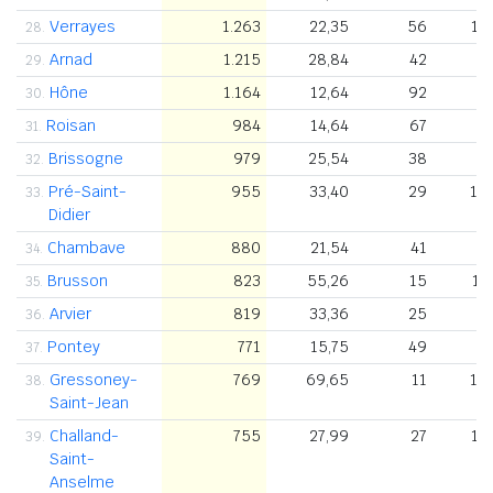
Verrayes
1.263
22,35
56
1.
28.
Arnad
1.215
28,84
42
3
29.
Hône
1.164
12,64
92
3
30.
Roisan
984
14,64
67
8
31.
Brissogne
979
25,54
38
8
32.
Pré-Saint-
955
33,40
29
1.
33.
Didier
Chambave
880
21,54
41
4
34.
Brusson
823
55,26
15
1.
35.
Arvier
819
33,36
25
7
36.
Pontey
771
15,75
49
5
37.
Gressoney-
769
69,65
11
1.
38.
Saint-Jean
Challand-
755
27,99
27
1.
39.
Saint-
Anselme