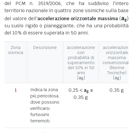
del PCM n. 3519/2006, che ha suddiviso l'intero
territorio nazionale in quattro zone sismiche sulla base
a
del valore dell'
accelerazione orizzontale massima
(
)
g
su suolo rigido o pianeggiante, che ha una probabilità
del 10% di essere superata in 50 anni.
Zona
Descrizione
accelerazione
accelerazione
sismica
con
orizzontale
probabilità di
massima
superamento
convenzionale
del 10% in 50
(Norme
anni
Tecniche)
[
a
]
[
a
]
g
g
1
Indica la zona
0,25 <
a
≤
0,35 g
g
più pericolosa,
0,35 g
dove possono
verificarsi
fortissimi
terremoti.