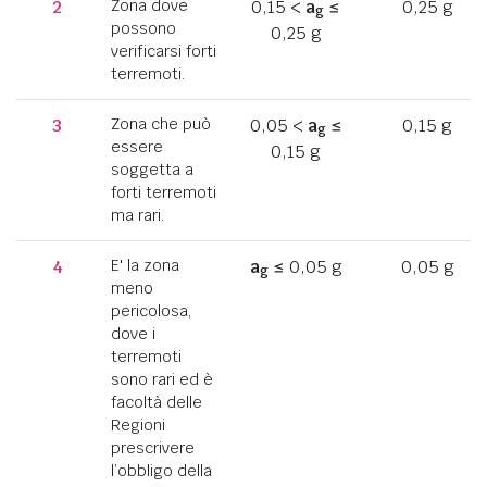
2
Zona dove
0,15 <
a
≤
0,25 g
g
possono
0,25 g
verificarsi forti
terremoti.
3
Zona che può
0,05 <
a
≤
0,15 g
g
essere
0,15 g
soggetta a
forti terremoti
ma rari.
4
E' la zona
a
≤ 0,05 g
0,05 g
g
meno
pericolosa,
dove i
terremoti
sono rari ed è
facoltà delle
Regioni
prescrivere
l’obbligo della