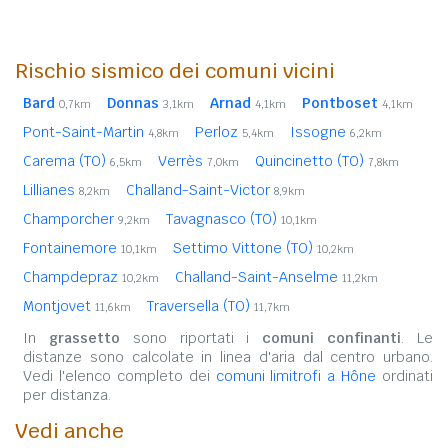
Rischio sismico dei comuni vicini
Bard
Donnas
Arnad
Pontboset
0,7km
3,1km
4,1km
4,1km
Pont-Saint-Martin
Perloz
Issogne
4,8km
5,4km
6,2km
Carema (TO)
Verrès
Quincinetto (TO)
6,5km
7,0km
7,8km
Lillianes
Challand-Saint-Victor
8,2km
8,9km
Champorcher
Tavagnasco (TO)
9,2km
10,1km
Fontainemore
Settimo Vittone (TO)
10,1km
10,2km
Champdepraz
Challand-Saint-Anselme
10,2km
11,2km
Montjovet
Traversella (TO)
11,6km
11,7km
In
grassetto
sono riportati i
comuni confinanti
. Le
distanze sono calcolate in linea d'aria dal centro urbano.
Vedi l'elenco completo dei
comuni limitrofi a Hône
ordinati
per distanza.
Vedi anche