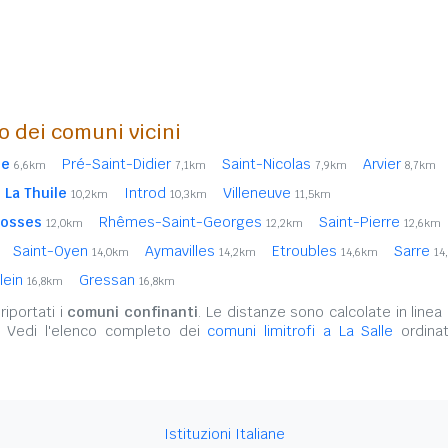
o dei comuni vicini
se
Pré-Saint-Didier
Saint-Nicolas
Arvier
6,6km
7,1km
7,9km
8,7km
La Thuile
Introd
Villeneuve
10,2km
10,3km
11,5km
Bosses
Rhêmes-Saint-Georges
Saint-Pierre
12,0km
12,2km
12,6km
Saint-Oyen
Aymavilles
Etroubles
Sarre
14,0km
14,2km
14,6km
14
llein
Gressan
16,8km
16,8km
iportati i
comuni confinanti
. Le distanze sono calcolate in linea 
. Vedi l'elenco completo dei
comuni limitrofi a La Salle
ordinat
Istituzioni Italiane