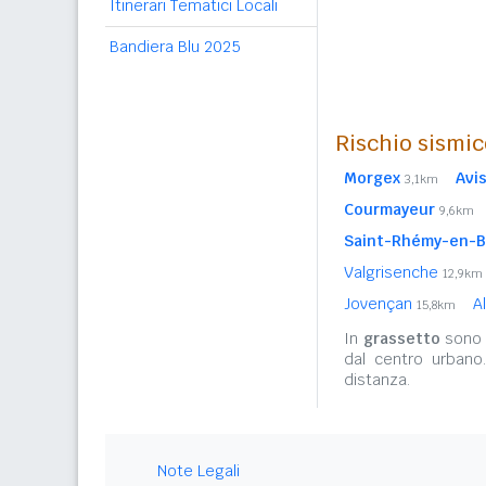
Itinerari Tematici Locali
Bandiera Blu 2025
Rischio sismic
Morgex
Avi
3,1km
Courmayeur
9,6km
Saint-Rhémy-en-
Valgrisenche
12,9km
Jovençan
A
15,8km
In
grassetto
sono r
dal centro urbano
distanza.
Note Legali