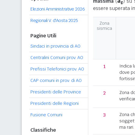
a
massima
(
) su 
g
essere superata in
Elezioni Amministrative 2026
Regionali V. d'Aosta 2025
Zona
sismica
Pagine Utili
Sindaci in provincia di AO
Centralini Comuni prov. AO
1
Indica l
Prefissi Telefonici prov. AO
dove po
fortissi
CAP comuni in prov. di AO
Presidenti delle Province
2
Zona d
verifica
Presidenti delle Regioni
3
Zona c
Fusione Comuni
soggett
ma rari.
Classifiche