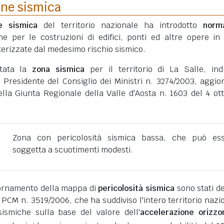
one sismica
ne sismica
del territorio nazionale ha introdotto
norm
he per le costruzioni di edifici, ponti ed altre opere in
erizzate dal medesimo rischio sismico.
rtata la
zona sismica
per il territorio di La Salle, ind
 Presidente del Consiglio dei Ministri n. 3274/2003, aggio
ella Giunta Regionale della Valle d'Aosta n. 1603 del 4 ot
Zona con pericolosità sismica bassa, che può es
soggetta a scuotimenti modesti.
giornamento della mappa di
pericolosità sismica
sono stati def
 PCM n. 3519/2006, che ha suddiviso l'intero territorio nazi
ismiche sulla base del valore dell'
accelerazione orizzo