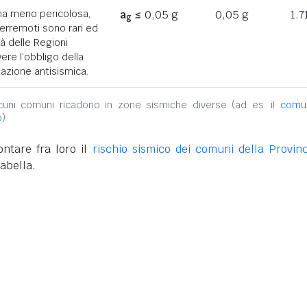
ona meno pericolosa,
a
≤ 0,05 g
0,05 g
1.7
g
terremoti sono rari ed
tà delle Regioni
ere l’obbligo della
azione antisismica.
alcuni comuni ricadono in zone sismiche diverse (ad es. il
comu
o
).
ntare fra loro il
rischio sismico dei comuni della Provinc
abella.