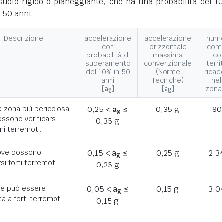
suolo rigido o pianeggiante, che ha una probabilità del 1
 50 anni.
Descrizione
accelerazione
accelerazione
num
con
orizzontale
com
probabilità di
massima
co
superamento
convenzionale
terri
del 10% in 50
(Norme
ricad
anni
Tecniche)
nel
[
a
]
[
a
]
zona
g
g
a zona più pericolosa,
0,25 <
a
≤
0,35 g
80
g
ssono verificarsi
0,35 g
mi terremoti.
ove possono
0,15 <
a
≤
0,25 g
2.3
g
rsi forti terremoti.
0,25 g
he può essere
0,05 <
a
≤
0,15 g
3.0
g
a a forti terremoti
0,15 g