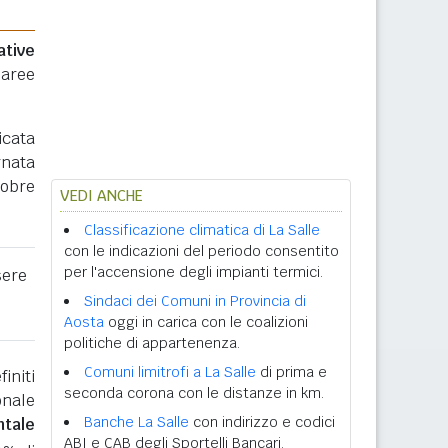
ative
 aree
icata
rnata
tobre
VEDI ANCHE
Classificazione climatica di La Salle
con le indicazioni del periodo consentito
per l'accensione degli impianti termici.
sere
Sindaci dei Comuni in Provincia di
Aosta
oggi in carica con le coalizioni
politiche di appartenenza.
Comuni limitrofi a La Salle
di prima e
initi
seconda corona con le distanze in km.
onale
Banche La Salle
con indirizzo e codici
ntale
ABI e CAB degli Sportelli Bancari.