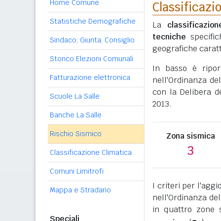
Home Comune
Classificazi
Statistiche Demografiche
La
classificazio
tecniche
specific
Sindaco, Giunta, Consiglio
geografiche caratt
Storico Elezioni Comunali
In basso è ripo
Fatturazione elettronica
nell'Ordinanza del
con la Delibera d
Scuole La Salle
2013.
Banche La Salle
Rischio Sismico
Zona sismica
3
Classificazione Climatica
Comuni Limitrofi
I criteri per l'ag
Mappa e Stradario
nell'Ordinanza del
in quattro zone s
Speciali