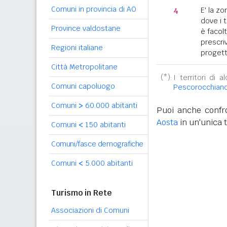
Comuni in provincia di AO
4
E' la z
dove i 
Province valdostane
è facol
prescriv
Regioni italiane
progett
Città Metropolitane
(*):
I territori di 
Comuni capoluogo
Pescorocchian
Comuni
>
60.000 abitanti
Puoi anche confro
Aosta
in un'unica t
Comuni
<
150 abitanti
Comuni/fasce demografiche
Comuni
<
5.000 abitanti
Turismo in Rete
Associazioni di Comuni