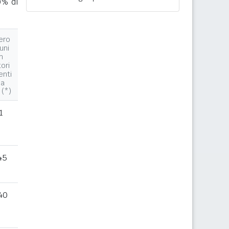
0% di
ero
uni
n
tori
enti
la
 (*)
1
45
40