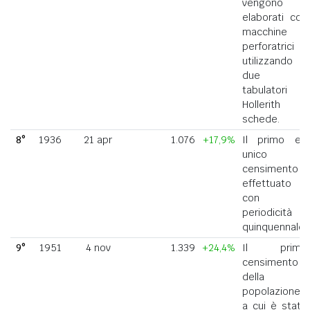
vengono
elaborati con
macchine
perforatrici
utilizzando
due
tabulatori
Hollerith a
schede.
8°
1936
21 apr
1.076
+17,9%
Il primo ed
unico
censimento
effettuato
con
periodicità
quinquennale.
9°
1951
4 nov
1.339
+24,4%
Il primo
censimento
della
popolazione
a cui è stato