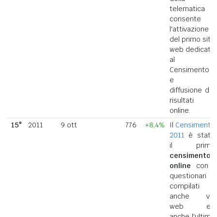
telematica
consente
l'attivazione
del primo sito
web dedicato
al
Censimento
e la
diffusione dei
risultati
online.
15°
2011
9 ott
776
+8,4%
Il
Censimento
2011
è stato
il primo
censimento
online
con i
questionari
compilati
anche via
web ed
anche l'ultimo