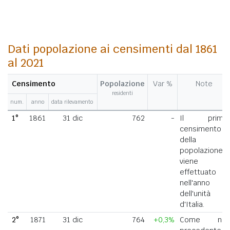
Dati popolazione ai censimenti dal 1861
al 2021
Censimento
Popolazione
Var %
Note
residenti
num.
anno
data rilevamento
1°
1861
31 dic
762
-
Il primo
censimento
della
popolazione
viene
effettuato
nell'anno
dell'unità
d'Italia.
2°
1871
31 dic
764
+0,3%
Come nel