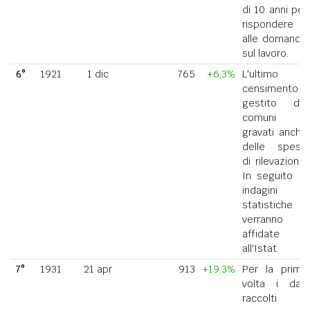
di 10 anni per
rispondere
alle domande
sul lavoro.
6°
1921
1 dic
765
+6,3%
L'ultimo
censimento
gestito dai
comuni
gravati anche
delle spese
di rilevazione.
In seguito le
indagini
statistiche
verranno
affidate
all'Istat.
7°
1931
21 apr
913
+19,3%
Per la prima
volta i dati
raccolti