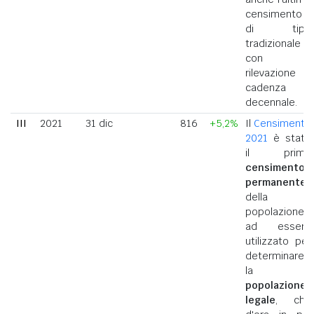
censimento
di tipo
tradizionale
con
rilevazione a
cadenza
decennale.
III
2021
31 dic
816
+5,2%
Il
Censimento
2021
è stato
il primo
censimento
permanente
della
popolazione
ad essere
utilizzato per
determinare
la
popolazione
legale
, che