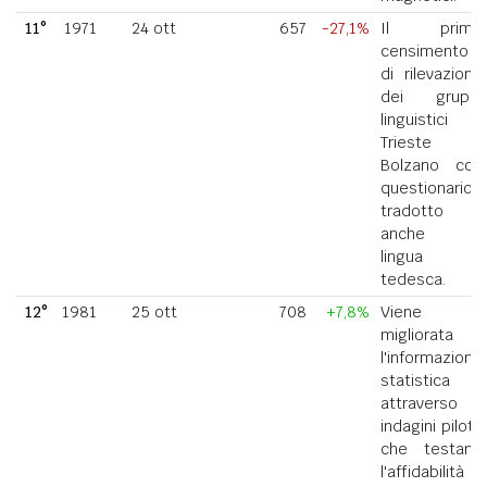
11°
1971
24 ott
657
-27,1%
Il primo
censimento
di rilevazione
dei gruppi
linguistici di
Trieste e
Bolzano con
questionario
tradotto
anche in
lingua
tedesca.
12°
1981
25 ott
708
+7,8%
Viene
migliorata
l'informazione
statistica
attraverso
indagini pilota
che testano
l'affidabilità