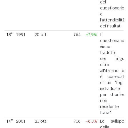
del
questionario
e
l'attendibilità
dei risultati.
13°
1991
20 ott
764
+7,9%
Il
questionario
viene
tradotto in
sei lingue
oltre
all'italiano ed
è corredato
di un "foglio
individuale
per straniero
non
residente in
Italia".
14°
2001
21 ott
716
-6,3%
Lo sviluppo
della