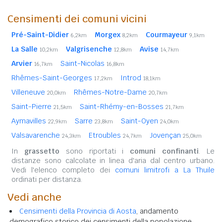
Censimenti dei comuni vicini
Pré-Saint-Didier
Morgex
Courmayeur
6,2km
8,2km
9,1km
La Salle
Valgrisenche
Avise
10,2km
12,8km
14,7km
Arvier
Saint-Nicolas
16,7km
16,8km
Rhêmes-Saint-Georges
Introd
17,2km
18,1km
Villeneuve
Rhêmes-Notre-Dame
20,0km
20,7km
Saint-Pierre
Saint-Rhémy-en-Bosses
21,5km
21,7km
Aymavilles
Sarre
Saint-Oyen
22,9km
23,8km
24,0km
Valsavarenche
Etroubles
Jovençan
24,3km
24,7km
25,0km
In
grassetto
sono riportati i
comuni confinanti
. Le
distanze sono calcolate in linea d'aria dal centro urbano.
Vedi l'elenco completo dei
comuni limitrofi a La Thuile
ordinati per distanza.
Vedi anche
Censimenti della Provincia di Aosta
, andamento
demografico storico dei censimenti della popolazione.