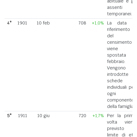
abituale e gli
assenti
temporanei.
4°
1901
10 feb
708
+1,0%
La data di
riferimento
del
censimento
viene
spostata a
febbraio.
Vengono
introdotte
schede
individuali per
ogni
componente
della famiglia.
5°
1911
10 giu
720
+1,7%
Per la prima
volta viene
previsto il
limite di età