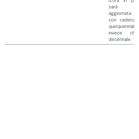
d'ora in poi
sarà
aggiornata
con cadenza
quinquennale
invece che
decennale.