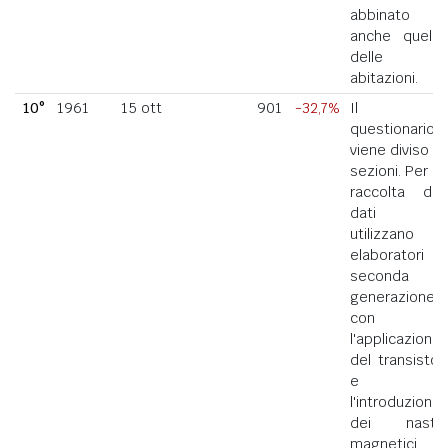
abbinato
anche quello
delle
abitazioni.
10°
1961
15 ott
901
-32,7%
Il
questionario
viene diviso in
sezioni. Per la
raccolta dei
dati si
utilizzano
elaboratori di
seconda
generazione
con
l'applicazione
del transistor
e
l'introduzione
dei nastri
magnetici.