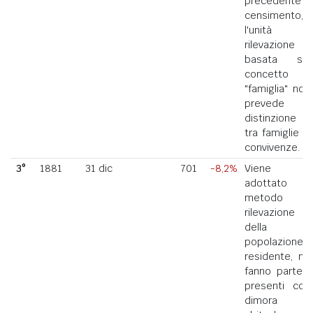
precedente
censimento,
l'unità di
rilevazione
basata sul
concetto di
"famiglia" non
prevede la
distinzione
tra famiglie e
convivenze.
3°
1881
31 dic
701
-8,2%
Viene
adottato il
metodo di
rilevazione
della
popolazione
residente, ne
fanno parte i
presenti con
dimora