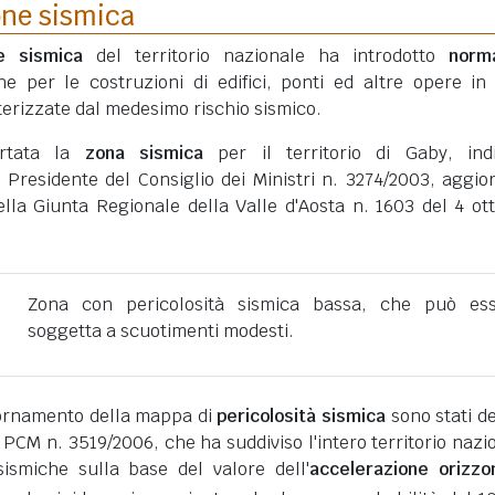
one sismica
ne sismica
del territorio nazionale ha introdotto
norm
he per le costruzioni di edifici, ponti ed altre opere in
erizzate dal medesimo rischio sismico.
ortata la
zona sismica
per il territorio di Gaby, ind
 Presidente del Consiglio dei Ministri n. 3274/2003, aggio
ella Giunta Regionale della Valle d'Aosta n. 1603 del 4 ot
Zona con pericolosità sismica bassa, che può es
soggetta a scuotimenti modesti.
giornamento della mappa di
pericolosità sismica
sono stati def
 PCM n. 3519/2006, che ha suddiviso l'intero territorio nazi
ismiche sulla base del valore dell'
accelerazione orizzo