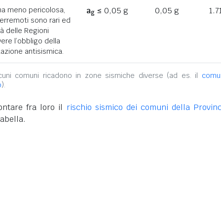
ona meno pericolosa,
a
≤ 0,05 g
0,05 g
1.7
g
terremoti sono rari ed
tà delle Regioni
ere l’obbligo della
azione antisismica.
alcuni comuni ricadono in zone sismiche diverse (ad es. il
comu
o
).
ntare fra loro il
rischio sismico dei comuni della Provinc
abella.