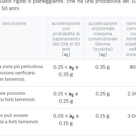
suolo rigido o pianeggiante, che ha una probabilità del 1
 50 anni.
Descrizione
accelerazione
accelerazione
num
con
orizzontale
com
probabilità di
massima
co
superamento
convenzionale
terri
del 10% in 50
(Norme
ricad
anni
Tecniche)
nel
[
a
]
[
a
]
zona
g
g
a zona più pericolosa,
0,25 <
a
≤
0,35 g
80
g
ssono verificarsi
0,35 g
mi terremoti.
ove possono
0,15 <
a
≤
0,25 g
2.3
g
rsi forti terremoti.
0,25 g
he può essere
0,05 <
a
≤
0,15 g
3.0
g
a a forti terremoti
0,15 g