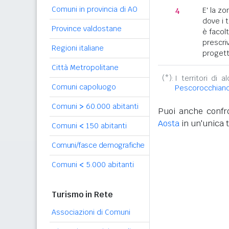
Comuni in provincia di AO
4
E' la z
dove i 
Province valdostane
è facol
prescriv
Regioni italiane
progett
Città Metropolitane
(*):
I territori di 
Comuni capoluogo
Pescorocchian
Comuni
>
60.000 abitanti
Puoi anche confro
Aosta
in un'unica t
Comuni
<
150 abitanti
Comuni/fasce demografiche
Comuni
<
5.000 abitanti
Turismo in Rete
Associazioni di Comuni