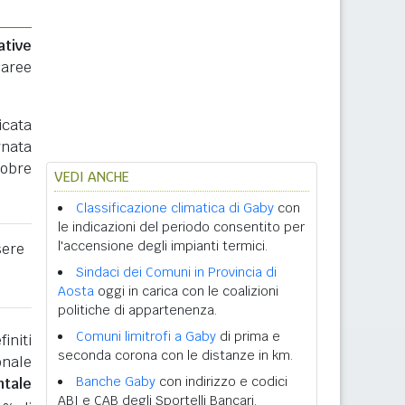
ative
 aree
icata
rnata
tobre
VEDI ANCHE
Classificazione climatica di Gaby
con
le indicazioni del periodo consentito per
l'accensione degli impianti termici.
sere
Sindaci dei Comuni in Provincia di
Aosta
oggi in carica con le coalizioni
politiche di appartenenza.
Comuni limitrofi a Gaby
di prima e
initi
seconda corona con le distanze in km.
onale
Banche Gaby
con indirizzo e codici
ntale
ABI e CAB degli Sportelli Bancari.