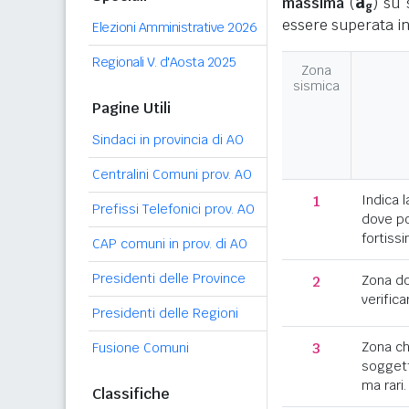
a
massima
(
) su 
g
essere superata in
Elezioni Amministrative 2026
Regionali V. d'Aosta 2025
Zona
sismica
Pagine Utili
Sindaci in provincia di AO
Centralini Comuni prov. AO
1
Indica l
Prefissi Telefonici prov. AO
dove po
fortissi
CAP comuni in prov. di AO
Presidenti delle Province
2
Zona d
verifica
Presidenti delle Regioni
3
Zona c
Fusione Comuni
soggett
ma rari.
Classifiche