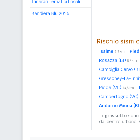
Itinerari Tematici Locali
Bandiera Blu 2025
Rischio sismic
Issime
Pied
3,7km
Rosazza (BI)
8,4km
Campiglia Cervo (B
Gressoney-La-Trin
Piode (VC)
14,6km
Campertogno (VC)
Andorno Micca (BI
In
grassetto
sono r
dal centro urbano.