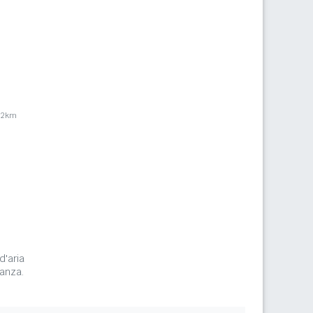
,2km
d'aria
tanza.