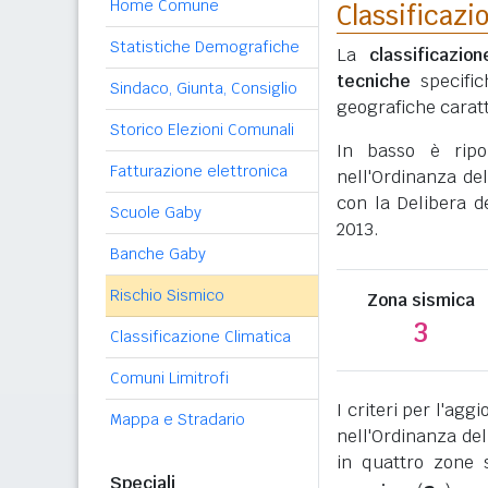
Home Comune
Classificazi
Statistiche Demografiche
La
classificazio
tecniche
specific
Sindaco, Giunta, Consiglio
geografiche caratt
Storico Elezioni Comunali
In basso è rip
Fatturazione elettronica
nell'Ordinanza del
con la Delibera d
Scuole Gaby
2013.
Banche Gaby
Rischio Sismico
Zona sismica
3
Classificazione Climatica
Comuni Limitrofi
I criteri per l'ag
Mappa e Stradario
nell'Ordinanza del
in quattro zone s
Speciali