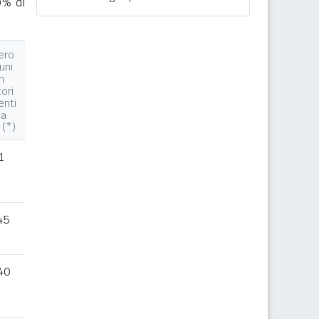
0% di
ero
uni
n
tori
enti
la
 (*)
1
45
40