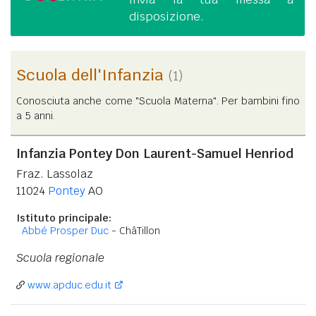
disposizione.
Scuola dell'Infanzia
(1)
Conosciuta anche come "Scuola Materna". Per bambini fino
a 5 anni.
Infanzia Pontey Don Laurent-Samuel Henriod
Fraz. Lassolaz
11024
Pontey
AO
Istituto principale:
Abbé Prosper Duc
- ChâTillon
Scuola regionale
www.apduc.edu.it