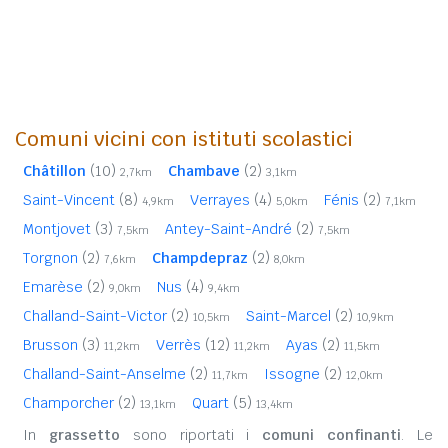
Comuni vicini con istituti scolastici
Châtillon
(10)
Chambave
(2)
2,7km
3,1km
Saint-Vincent
(8)
Verrayes
(4)
Fénis
(2)
4,9km
5,0km
7,1km
Montjovet
(3)
Antey-Saint-André
(2)
7,5km
7,5km
Torgnon
(2)
Champdepraz
(2)
7,6km
8,0km
Emarèse
(2)
Nus
(4)
9,0km
9,4km
Challand-Saint-Victor
(2)
Saint-Marcel
(2)
10,5km
10,9km
Brusson
(3)
Verrès
(12)
Ayas
(2)
11,2km
11,2km
11,5km
Challand-Saint-Anselme
(2)
Issogne
(2)
11,7km
12,0km
Champorcher
(2)
Quart
(5)
13,1km
13,4km
In
grassetto
sono riportati i
comuni confinanti
. Le