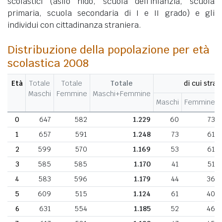
scolastici (asilo nido, scuola dell'infanzia, scuola
primaria, scuola secondaria di I e II grado) e gli
individui con cittadinanza straniera.
Distribuzione della popolazione per età
scolastica 2008
Età
Totale
Totale
Totale
di cui stran
Maschi
Femmine
Maschi+Femmine
Maschi
Femmine
0
647
582
1.229
60
73
1
657
591
1.248
73
61
2
599
570
1.169
53
61
3
585
585
1.170
41
51
4
583
596
1.179
44
36
5
609
515
1.124
61
40
6
631
554
1.185
52
46