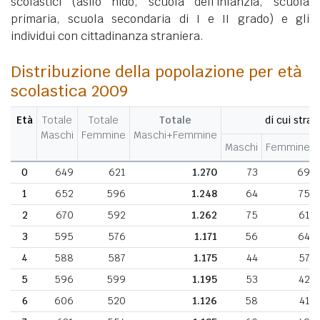
scolastici (asilo nido, scuola dell'infanzia, scuola
primaria, scuola secondaria di I e II grado) e gli
individui con cittadinanza straniera.
Distribuzione della popolazione per età
scolastica 2009
Età
Totale
Totale
Totale
di cui stran
Maschi
Femmine
Maschi+Femmine
Maschi
Femmine
0
649
621
1.270
73
69
1
652
596
1.248
64
75
2
670
592
1.262
75
61
3
595
576
1.171
56
64
4
588
587
1.175
44
57
5
596
599
1.195
53
42
6
606
520
1.126
58
41