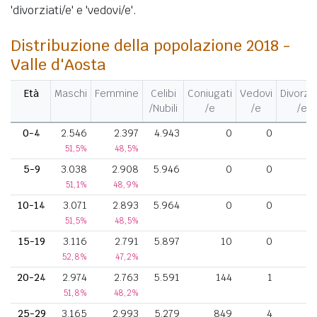
'divorziati/e' e 'vedovi/e'.
Distribuzione della popolazione 2018 -
Valle d'Aosta
Età
Maschi
Femmine
Celibi
Coniugati
Vedovi
Divorzia
/Nubili
/e
/e
/e
0-4
2.546
2.397
4.943
0
0
51,5%
48,5%
5-9
3.038
2.908
5.946
0
0
51,1%
48,9%
10-14
3.071
2.893
5.964
0
0
51,5%
48,5%
15-19
3.116
2.791
5.897
10
0
52,8%
47,2%
20-24
2.974
2.763
5.591
144
1
51,8%
48,2%
25-29
3.165
2.993
5.279
849
4