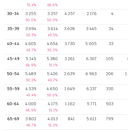
51,4%
48,6%
30-34
3.255
3.257
4.257
2.176
4
50,0%
50,0%
35-39
3.694
3.614
3.628
3.445
24
2
50,5%
49,5%
40-44
4.605
4.654
3.730
5.005
33
4
49,7%
50,3%
45-49
5.145
5.380
3.261
6.307
105
8
48,9%
51,1%
50-54
5.489
5.426
2.639
6.963
206
1.1
50,3%
49,7%
55-59
4.539
4.650
1.649
6.237
330
9
49,4%
50,6%
60-64
4.000
4.175
1.162
5.771
503
7
48,9%
51,1%
65-69
3.802
4.013
841
5.611
799
5
48,7%
51,3%