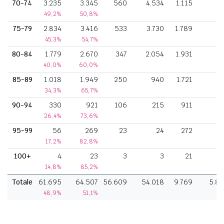
70-74
3.235
3.345
560
4.534
1.115
3
49,2%
50,8%
75-79
2.834
3.416
533
3.730
1.789
1
45,3%
54,7%
80-84
1.779
2.670
347
2.054
1.931
1
40,0%
60,0%
85-89
1.018
1.949
250
940
1.721
34,3%
65,7%
90-94
330
921
106
215
911
26,4%
73,6%
95-99
56
269
23
24
272
17,2%
82,8%
100+
4
23
3
3
21
14,8%
85,2%
Totale
61.695
64.507
56.609
54.018
9.769
5.8
48,9%
51,1%