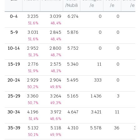
/Nubili
/e
/e
/e
0-4
3.235
3.039
6.274
0
0
51,6%
48,4%
5-9
3.031
2.845
5.876
0
0
51,6%
48,4%
10-14
2.952
2.800
5.752
0
0
51,3%
48,7%
15-19
2.776
2.575
5.340
11
0
51,9%
48,1%
20-24
2.929
2.904
5.495
333
0
50,2%
49,8%
25-29
3.360
3.264
5.165
1.436
3
2
50,7%
49,3%
30-34
4.196
3.972
4.647
3.421
11
8
51,4%
48,6%
35-39
5.132
5.118
4.310
5.578
36
32
50,1%
49,9%