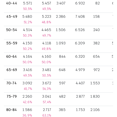
40-44
5.571
5.457
3.407
6.932
82
60
50,5%
49,5%
45-49
5.480
5.223
2.386
7.408
158
75
51,2%
48,8%
50-54
4.514
4.465
1.506
6.526
240
70
50,3%
49,7%
55-59
4.150
4.118
1.093
6.209
382
58
50,2%
49,8%
60-64
4.164
4.160
844
6.320
654
50
50,0%
50,0%
65-69
3.416
3.481
648
4.979
972
29
49,5%
50,5%
70-74
3.092
3.672
597
4.407
1.553
20
45,7%
54,3%
75-79
2.260
3.041
482
2.877
1.830
11
42,6%
57,4%
80-84
1.586
2.717
385
1.753
2.106
5
36,9%
63,1%