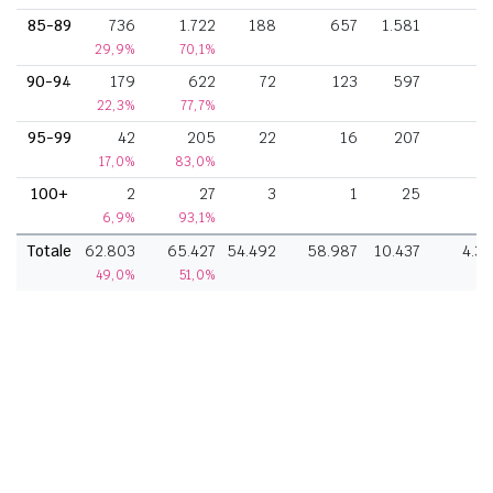
85-89
736
1.722
188
657
1.581
3
29,9%
70,1%
90-94
179
622
72
123
597
22,3%
77,7%
95-99
42
205
22
16
207
17,0%
83,0%
100+
2
27
3
1
25
6,9%
93,1%
Totale
62.803
65.427
54.492
58.987
10.437
4.31
49,0%
51,0%