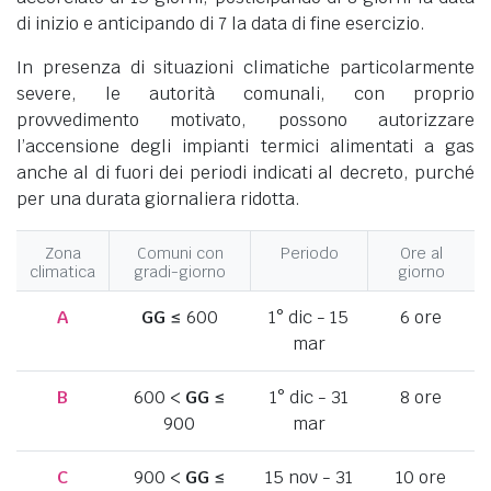
di inizio e anticipando di 7 la data di fine esercizio.
In presenza di situazioni climatiche particolarmente
severe, le autorità comunali, con proprio
provvedimento motivato, possono autorizzare
l’accensione degli impianti termici alimentati a gas
anche al di fuori dei periodi indicati al decreto, purché
per una durata giornaliera ridotta.
Zona
Comuni con
Periodo
Ore al
climatica
gradi-giorno
giorno
A
GG
≤ 600
1° dic - 15
6 ore
mar
B
600 <
GG
≤
1° dic - 31
8 ore
900
mar
C
900 <
GG
≤
15 nov - 31
10 ore