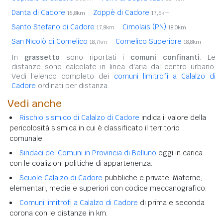
Danta di Cadore
Zoppè di Cadore
16,8km
17,5km
Santo Stefano di Cadore
Cimolais (PN)
17,8km
18,0km
San Nicolò di Comelico
Comelico Superiore
18,7km
18,8km
In
grassetto
sono riportati i
comuni confinanti
. Le
distanze sono calcolate in linea d'aria dal centro urbano.
Vedi l'elenco completo dei
comuni limitrofi a Calalzo di
Cadore
ordinati per distanza.
Vedi anche
Rischio sismico di Calalzo di Cadore
indica il valore della
pericolosità sismica in cui è classificato il territorio
comunale.
Sindaci dei Comuni in Provincia di Belluno
oggi in carica
con le coalizioni politiche di appartenenza.
Scuole Calalzo di Cadore
pubbliche e private. Materne,
elementari, medie e superiori con codice meccanografico.
Comuni limitrofi a Calalzo di Cadore
di prima e seconda
corona con le distanze in km.