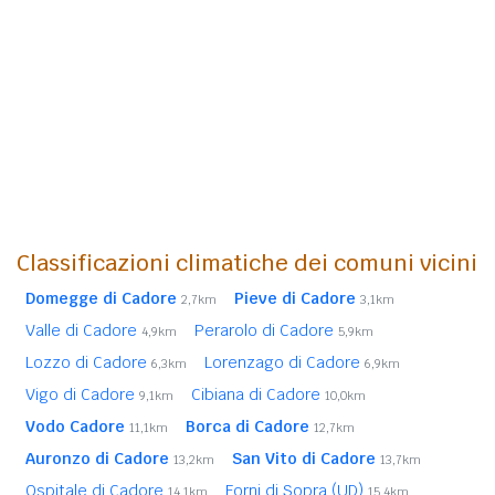
Classificazioni climatiche dei comuni vicini
Domegge di Cadore
Pieve di Cadore
2,7km
3,1km
Valle di Cadore
Perarolo di Cadore
4,9km
5,9km
Lozzo di Cadore
Lorenzago di Cadore
6,3km
6,9km
Vigo di Cadore
Cibiana di Cadore
9,1km
10,0km
Vodo Cadore
Borca di Cadore
11,1km
12,7km
Auronzo di Cadore
San Vito di Cadore
13,2km
13,7km
Ospitale di Cadore
Forni di Sopra (UD)
14,1km
15,4km