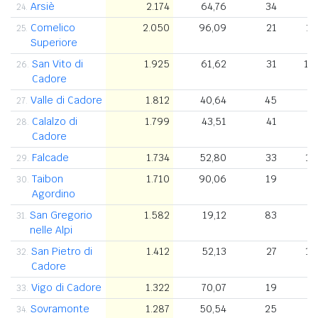
Arsiè
2.174
64,76
34
24.
Comelico
2.050
96,09
21
1.
25.
Superiore
San Vito di
1.925
61,62
31
1.
26.
Cadore
Valle di Cadore
1.812
40,64
45
27.
Calalzo di
1.799
43,51
41
28.
Cadore
Falcade
1.734
52,80
33
1.
29.
Taibon
1.710
90,06
19
6
30.
Agordino
San Gregorio
1.582
19,12
83
5
31.
nelle Alpi
San Pietro di
1.412
52,13
27
1.
32.
Cadore
Vigo di Cadore
1.322
70,07
19
9
33.
Sovramonte
1.287
50,54
25
34.