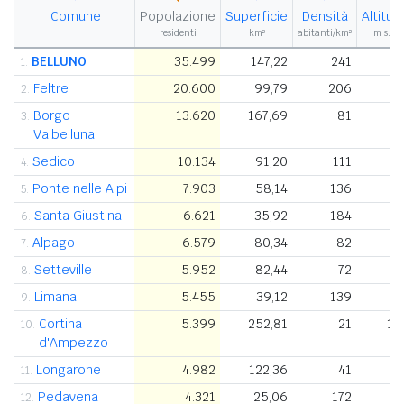
Comune
Popolazione
Superficie
Densità
Altitud
residenti
km²
abitanti/km²
m s.l.m
BELLUNO
35.499
147,22
241
1.
Feltre
20.600
99,79
206
2
2.
Borgo
13.620
167,69
81
3
3.
Valbelluna
Sedico
10.134
91,20
111
4.
Ponte nelle Alpi
7.903
58,14
136
5.
Santa Giustina
6.621
35,92
184
3
6.
Alpago
6.579
80,34
82
7.
Setteville
5.952
82,44
72
8.
Limana
5.455
39,12
139
9.
Cortina
5.399
252,81
21
1.
10.
d'Ampezzo
Longarone
4.982
122,36
41
11.
Pedavena
4.321
25,06
172
12.