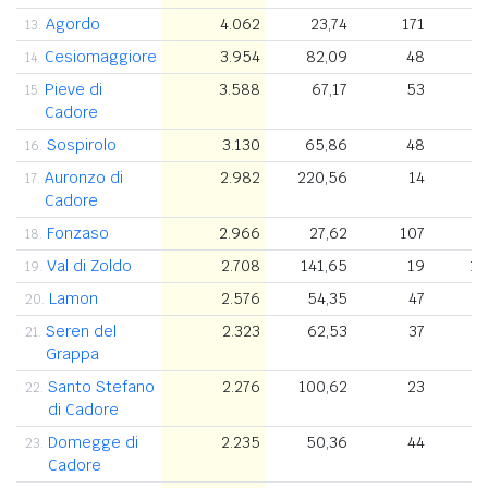
Agordo
4.062
23,74
171
6
13.
Cesiomaggiore
3.954
82,09
48
14.
Pieve di
3.588
67,17
53
8
15.
Cadore
Sospirolo
3.130
65,86
48
16.
Auronzo di
2.982
220,56
14
8
17.
Cadore
Fonzaso
2.966
27,62
107
18.
Val di Zoldo
2.708
141,65
19
1.
19.
Lamon
2.576
54,35
47
5
20.
Seren del
2.323
62,53
37
3
21.
Grappa
Santo Stefano
2.276
100,62
23
22.
di Cadore
Domegge di
2.235
50,36
44
23.
Cadore