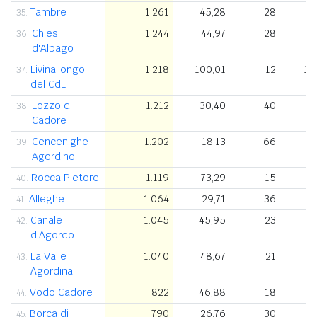
Tambre
1.261
45,28
28
9
35.
Chies
1.244
44,97
28
36.
d'Alpago
Livinallongo
1.218
100,01
12
1.
37.
del CdL
Lozzo di
1.212
30,40
40
38.
Cadore
Cencenighe
1.202
18,13
66
39.
Agordino
Rocca Pietore
1.119
73,29
15
1.
40.
Alleghe
1.064
29,71
36
9
41.
Canale
1.045
45,95
23
42.
d'Agordo
La Valle
1.040
48,67
21
43.
Agordina
Vodo Cadore
822
46,88
18
8
44.
Borca di
790
26,76
30
9
45.