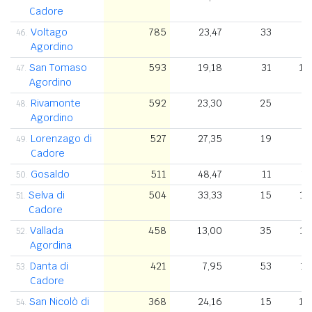
Cadore
Voltago
785
23,47
33
46.
Agordino
San Tomaso
593
19,18
31
1.
47.
Agordino
Rivamonte
592
23,30
25
48.
Agordino
Lorenzago di
527
27,35
19
8
49.
Cadore
Gosaldo
511
48,47
11
1.
50.
Selva di
504
33,33
15
1.
51.
Cadore
Vallada
458
13,00
35
1.
52.
Agordina
Danta di
421
7,95
53
1.
53.
Cadore
San Nicolò di
368
24,16
15
1.
54.