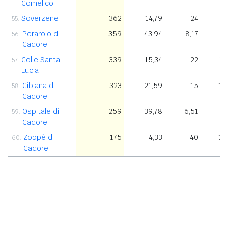
Comelico
Soverzene
362
14,79
24
55.
Perarolo di
359
43,94
8,17
56.
Cadore
Colle Santa
339
15,34
22
1.
57.
Lucia
Cibiana di
323
21,59
15
1.
58.
Cadore
Ospitale di
259
39,78
6,51
4
59.
Cadore
Zoppè di
175
4,33
40
1.
60.
Cadore