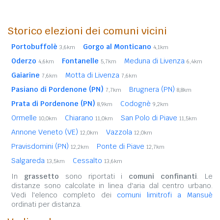
Storico elezioni dei comuni vicini
Portobuffolè
Gorgo al Monticano
3,6km
4,1km
Oderzo
Fontanelle
Meduna di Livenza
4,6km
5,7km
6,4km
Gaiarine
Motta di Livenza
7,6km
7,6km
Pasiano di Pordenone (PN)
Brugnera (PN)
7,7km
8,8km
Prata di Pordenone (PN)
Codognè
8,9km
9,2km
Ormelle
Chiarano
San Polo di Piave
10,0km
11,0km
11,5km
Annone Veneto (VE)
Vazzola
12,0km
12,0km
Pravisdomini (PN)
Ponte di Piave
12,2km
12,7km
Salgareda
Cessalto
13,5km
13,6km
In
grassetto
sono riportati i
comuni confinanti
. Le
distanze sono calcolate in linea d'aria dal centro urbano.
Vedi l'elenco completo dei
comuni limitrofi a Mansuè
ordinati per distanza.