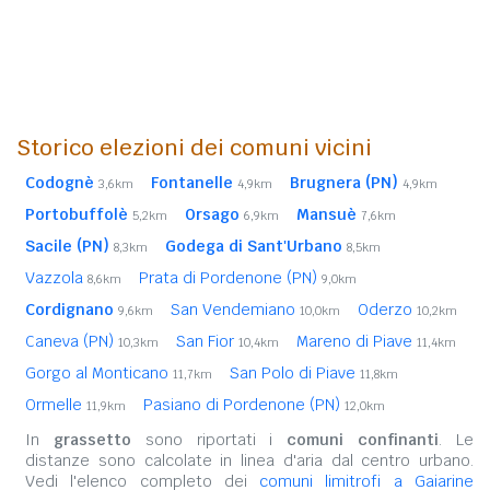
Storico elezioni dei comuni vicini
Codognè
Fontanelle
Brugnera (PN)
3,6km
4,9km
4,9km
Portobuffolè
Orsago
Mansuè
5,2km
6,9km
7,6km
Sacile (PN)
Godega di Sant'Urbano
8,3km
8,5km
Vazzola
Prata di Pordenone (PN)
8,6km
9,0km
Cordignano
San Vendemiano
Oderzo
9,6km
10,0km
10,2km
Caneva (PN)
San Fior
Mareno di Piave
10,3km
10,4km
11,4km
Gorgo al Monticano
San Polo di Piave
11,7km
11,8km
Ormelle
Pasiano di Pordenone (PN)
11,9km
12,0km
In
grassetto
sono riportati i
comuni confinanti
. Le
distanze sono calcolate in linea d'aria dal centro urbano.
Vedi l'elenco completo dei
comuni limitrofi a Gaiarine