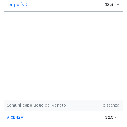
Lonigo (VI)
13,4
km
Comuni capoluogo
del Veneto
distanza
VICENZA
32,5
km