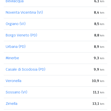
Bevilacqua
6,1
km
Noventa Vicentina (VI)
8,4
km
Orgiano (VI)
8,5
km
Borgo Veneto (PD)
8,8
km
Urbana (PD)
8,9
km
Minerbe
9,3
km
Casale di Scodosia (PD)
9,9
km
Veronella
10,9
km
Sossano (VI)
11,1
km
Zimella
13,1
km