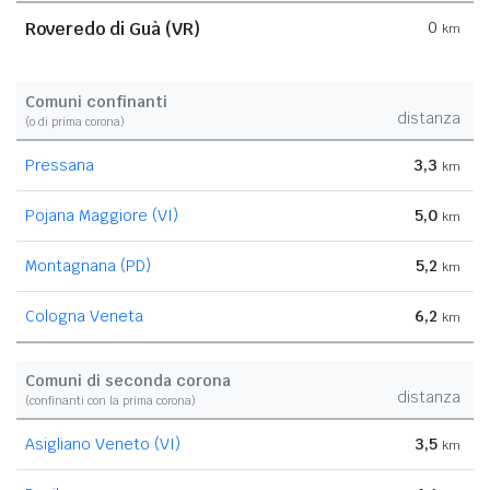
Roveredo di Guà (VR)
0
km
Comuni confinanti
distanza
(o di prima corona)
Pressana
3,3
km
Pojana Maggiore (VI)
5,0
km
Montagnana (PD)
5,2
km
Cologna Veneta
6,2
km
Comuni di seconda corona
distanza
(confinanti con la prima corona)
Asigliano Veneto (VI)
3,5
km