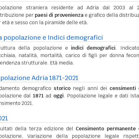
polazione straniera residente ad Adria dal 2003 al 
stribuzione per
paesi di provenienza
e grafico della distribu
 età e sesso con la piramide delle età.
a popolazione e Indici demografici
ruttura della popolazione e
indici demografici
. Indicato
chiaia, natalità, mortalità, carico di figli per donna feco
pendenza strutturale. Età media.
polazione Adria 1871-2021
damento demografico
storico
negli anni dei
censimenti
d
polazione dal
1871
ad
oggi
. Popolazione legale e dati Ista
nsimento 2021.
021
sultati della terza edizione del
Censimento permanente
d
polazione. Variazione della popolazione legale rispet