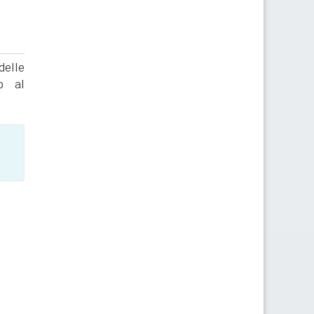
delle
to al