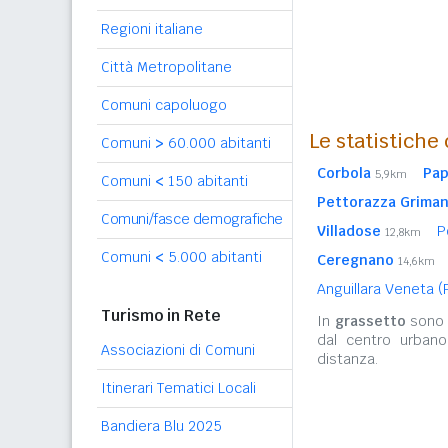
Regioni italiane
Città Metropolitane
Comuni capoluogo
Le statistiche
Comuni
>
60.000 abitanti
Corbola
Pa
5,9km
Comuni
<
150 abitanti
Pettorazza Griman
Comuni/fasce demografiche
Villadose
P
12,8km
Comuni
<
5.000 abitanti
Ceregnano
14,6km
Anguillara Veneta 
Turismo in Rete
In
grassetto
sono r
dal centro urbano
Associazioni di Comuni
distanza.
Itinerari Tematici Locali
Bandiera Blu 2025