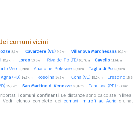
 dei comuni vicini
pozze
Cavarzere (VE)
Villanova Marchesana
8,1km
9,2km
10,1km
i
Loreo
Riva del Po (FE)
Gavello
10,3km
10,5km
10,7km
11,6km
orto Viro
Ariano nel Polesine
Taglio di Po
13,2km
13,5km
13,5km
Agna (PD)
Rosolina
Cona (VE)
Crespino
14,7km
14,9km
15,2km
15,
(PD)
San Martino di Venezze
Candiana (PD)
15,9km
16,8km
19,0km
iportati i
comuni confinanti
. Le distanze sono calcolate in linea 
. Vedi l'elenco completo dei
comuni limitrofi ad Adria
ordinat