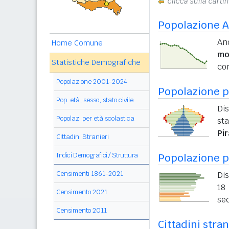
clicca sulla carti
Popolazione A
An
Home Comune
mo
Statistiche Demografiche
con
Popolazione 2001-2024
Popolazione pe
Pop. età, sesso, stato civile
Dis
Popolaz. per età scolastica
sta
Pi
Cittadini Stranieri
Indici Demografici / Struttura
Popolazione p
Censimenti 1861-2021
Dis
18 
Censimento 2021
sec
Censimento 2011
Cittadini stran