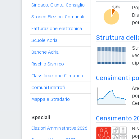
Sindaco, Giunta, Consiglio
Po
Di
Storico Elezioni Comunali
per
Fatturazione elettronica
Struttura dell
Scuole Adria
St
Banche Adria
vec
di
Rischio Sismico
Classificazione Climatica
Censimenti po
Comuni Limitrofi
An
po
Mappa e Stradario
Ce
Speciali
Censimento 2
Elezioni Amministrative 2026
Ri
po