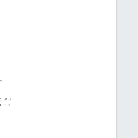
5km
d'aria
i per