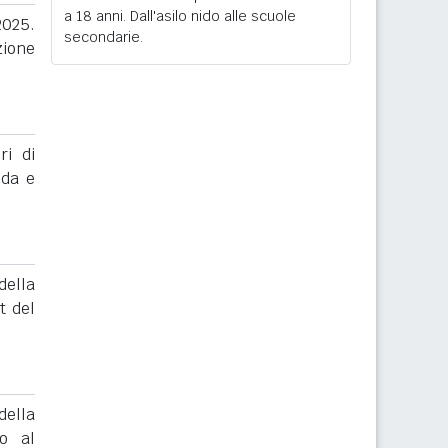
a 18 anni. Dall'asilo nido alle scuole
2025.
secondarie.
zione
ri di
nda e
ella
t del
ella
to al