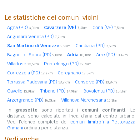
Le statistiche dei comuni vicini
Agna (PD)
Cavarzere (VE)
Cona (VE)
4,3km
7,4km
7,5km
Anguillara Veneta (PD)
7,7km
San Martino di Venezze
Candiana (PD)
9,2km
9,5km
Bagnoli di Sopra (PD)
Adria
Arre (PD)
9,8km
10,3km
10,4km
Villadose
Pontelongo (PD)
10,5km
12,7km
Correzzola (PD)
Ceregnano
12,7km
13,5km
Terrassa Padovana (PD)
Conselve (PD)
13,7km
13,8km
Gavello
Tribano (PD)
Bovolenta (PD)
13,9km
14,9km
15,5km
Arzergrande (PD)
Villanova Marchesana
16,0km
16,1km
In
grassetto
sono riportati i
comuni confinanti
. Le
distanze sono calcolate in linea d'aria dal centro urbano.
Vedi l'elenco completo dei
comuni limitrofi a Pettorazza
Grimani
ordinati per distanza.
Vedi anche