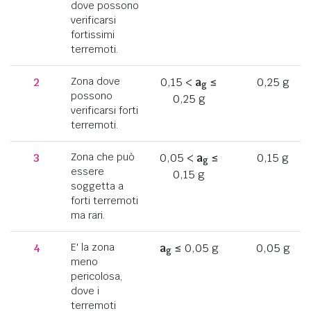
dove possono
verificarsi
fortissimi
terremoti.
2
Zona dove
0,15 <
a
≤
0,25 g
g
possono
0,25 g
verificarsi forti
terremoti.
3
Zona che può
0,05 <
a
≤
0,15 g
g
essere
0,15 g
soggetta a
forti terremoti
ma rari.
4
E' la zona
a
≤ 0,05 g
0,05 g
g
meno
pericolosa,
dove i
terremoti