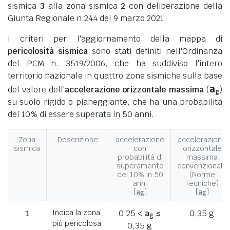
sismica
3
alla zona sismica
2
con deliberazione della
Giunta Regionale n.244 del 9 marzo 2021.
I criteri per l'aggiornamento della mappa di
pericolosità sismica
sono stati definiti nell'Ordinanza
del PCM n. 3519/2006, che ha suddiviso l'intero
territorio nazionale in quattro zone sismiche sulla base
a
del valore dell'
accelerazione orizzontale massima
(
)
g
su suolo rigido o pianeggiante, che ha una probabilità
del 10% di essere superata in 50 anni.
Zona
Descrizione
accelerazione
accelerazione
sismica
con
orizzontale
probabilità di
massima
superamento
convenzionale
del 10% in 50
(Norme
anni
Tecniche)
[
a
]
[
a
]
g
g
1
Indica la zona
0,25 <
a
≤
0,35 g
g
più pericolosa,
0,35 g