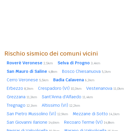
Rischio sismico dei comuni vicini
Roverè Veronese
Selva di Progno
2,5km
3,4km
San Mauro di Saline
Bosco Chiesanuova
4,8km
5,1km
Cerro Veronese
Badia Calavena
5,5km
6,3km
Erbezzo
Crespadoro (VI)
Vestenanova
8,3km
10,3km
11,0km
Grezzana
Sant'Anna d'Alfaedo
11,3km
11,4km
Tregnago
Altissimo (VI)
12,1km
12,2km
San Pietro Mussolino (VI)
Mezzane di Sotto
12,9km
14,1km
San Giovanni Ilarione
Recoaro Terme (VI)
14,6km
14,8km
Negrar di Valpolicella
Marano di Valpolicella
15,0km
15,1km