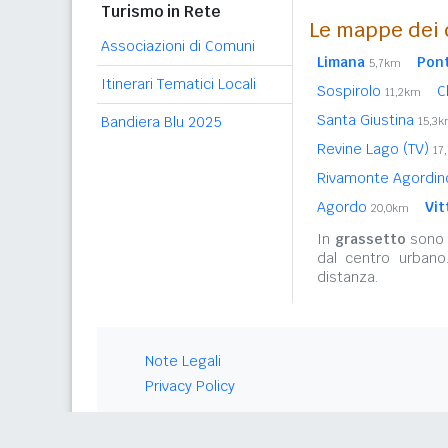
Turismo in Rete
Le mappe dei 
Associazioni di Comuni
Limana
Pont
5,7km
Itinerari Tematici Locali
Sospirolo
C
11,2km
Santa Giustina
Bandiera Blu 2025
15,3
Revine Lago (TV)
17
Rivamonte Agordi
Agordo
Vit
20,0km
In
grassetto
sono r
dal centro urbano
distanza.
Note Legali
Privacy Policy
© 2026 Gwind