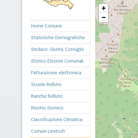
+
−
Home Comune
Statistiche Demografiche
Sindaco, Giunta, Consiglio
Storico Elezioni Comunali
Fatturazione elettronica
Scuole Belluno
Banche Belluno
Rischio Sismico
Classificazione Climatica
Comuni Limitrofi