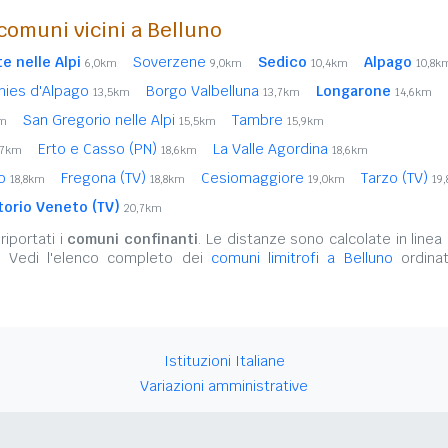
comuni vicini a Belluno
e nelle Alpi
Soverzene
Sedico
Alpago
6,0km
9,0km
10,4km
10,8k
hies d'Alpago
Borgo Valbelluna
Longarone
13,5km
13,7km
14,6km
San Gregorio nelle Alpi
Tambre
km
15,5km
15,9km
Erto e Casso (PN)
La Valle Agordina
,7km
18,6km
18,6km
no
Fregona (TV)
Cesiomaggiore
Tarzo (TV)
18,8km
18,8km
19,0km
19
torio Veneto (TV)
20,7km
iportati i
comuni confinanti
. Le distanze sono calcolate in linea 
. Vedi l'elenco completo dei
comuni limitrofi a Belluno
ordinat
Istituzioni Italiane
Variazioni amministrative