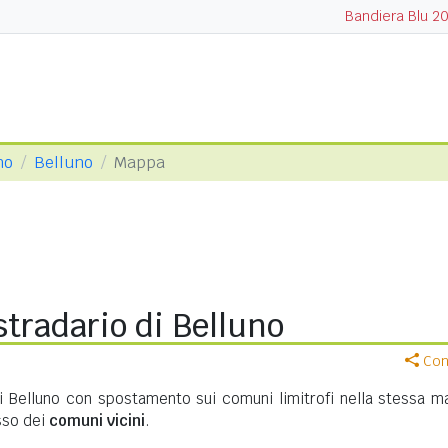
Bandiera Blu 2
no
Belluno
Mappa
tradario di Belluno
Cond
di Belluno con spostamento sui comuni limitrofi nella stessa m
asso dei
comuni vicini
.