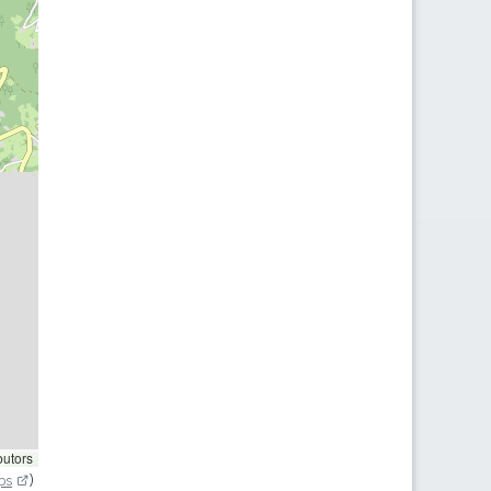
butors
ps
)