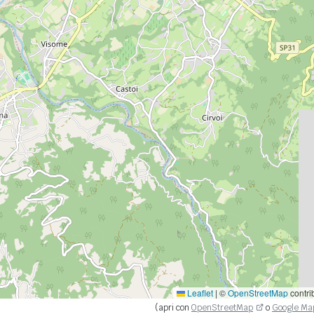
Leaflet
|
©
OpenStreetMap
contri
(apri con
OpenStreetMap
o
Google Ma