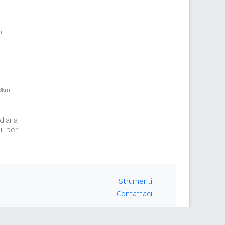
m
,8km
d'aria
i per
Strumenti
Contattaci
Seguici su