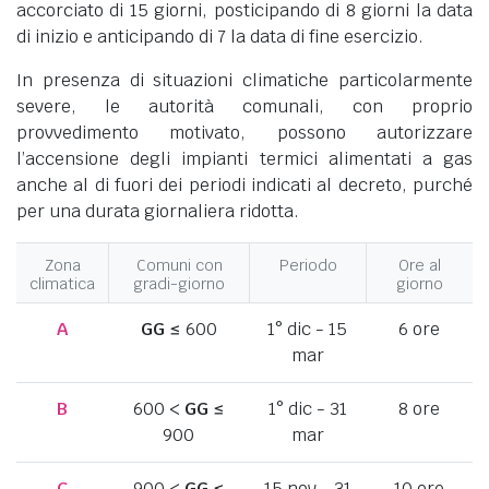
accorciato di 15 giorni, posticipando di 8 giorni la data
di inizio e anticipando di 7 la data di fine esercizio.
In presenza di situazioni climatiche particolarmente
severe, le autorità comunali, con proprio
provvedimento motivato, possono autorizzare
l’accensione degli impianti termici alimentati a gas
anche al di fuori dei periodi indicati al decreto, purché
per una durata giornaliera ridotta.
Zona
Comuni con
Periodo
Ore al
climatica
gradi-giorno
giorno
A
GG
≤ 600
1° dic - 15
6 ore
mar
B
600 <
GG
≤
1° dic - 31
8 ore
900
mar
C
900 <
GG
≤
15 nov - 31
10 ore