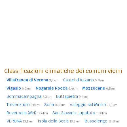
Classificazioni climatiche dei comuni vicini
Villafranca di Verona
Castel d'Azzano
3,2km
5,7km
Vigasio
Nogarole Rocca
Mozzecane
6,0km
6,4km
6,8km
Sommacampagna
Buttapietra
7,0km
9,4km
Trevenzuolo
Sona
Valeggio sul Mincio
9,8km
10,8km
11,3km
Roverbella (MN)
San Giovanni Lupatoto
12,6km
13,0km
VERONA
Isola della Scala
Bussolengo
13,1km
13,2km
13,5km