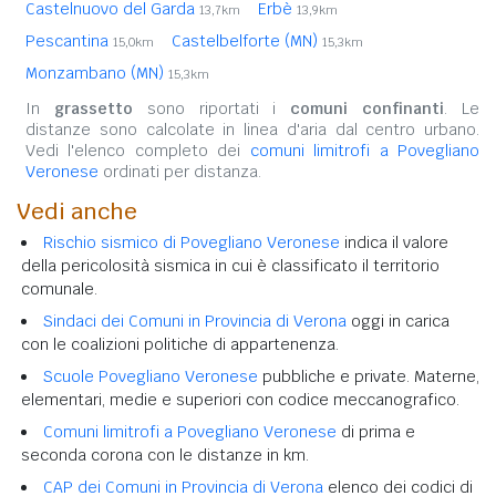
Castelnuovo del Garda
Erbè
13,7km
13,9km
Pescantina
Castelbelforte (MN)
15,0km
15,3km
Monzambano (MN)
15,3km
In
grassetto
sono riportati i
comuni confinanti
. Le
distanze sono calcolate in linea d'aria dal centro urbano.
Vedi l'elenco completo dei
comuni limitrofi a Povegliano
Veronese
ordinati per distanza.
Vedi anche
Rischio sismico di Povegliano Veronese
indica il valore
della pericolosità sismica in cui è classificato il territorio
comunale.
Sindaci dei Comuni in Provincia di Verona
oggi in carica
con le coalizioni politiche di appartenenza.
Scuole Povegliano Veronese
pubbliche e private. Materne,
elementari, medie e superiori con codice meccanografico.
Comuni limitrofi a Povegliano Veronese
di prima e
seconda corona con le distanze in km.
CAP dei Comuni in Provincia di Verona
elenco dei codici di