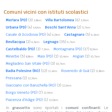
Comuni vicini con istituti scolastici
Merlara (PD)
(3)
Villa Bartolomea
(6)
3,8km
3,9km
Urbana (PD)
(4)
Boschi Sant'Anna
(2)
4,6km
5,7km
Casale di Scodosia (PD)
(4)
Castagnaro
(5)
6,0km
6,4km
Bevilacqua
(2)
Legnago
(35)
6,5km
6,7km
Castelbaldo (PD)
(3)
Montagnana (PD)
(17)
7,3km
8,3km
Minerbe
(5)
Masi (PD)
(2)
Angiari
(2)
8,8km
10,4km
10,7km
Megliadino San Vitale (PD)
(3)
10,7km
Badia Polesine (RO)
(12)
Roveredo di Guà
(2)
11,4km
11,8km
Pressana
(2)
12,3km
Giacciano con Baruchella (RO)
(3)
12,6km
Borgo Veneto (PD)
(7)
12,9km
Piacenza d'Adige (PD)
(1)
13,0km
In
grassetto
sono riportati i
comuni confinanti
. Le