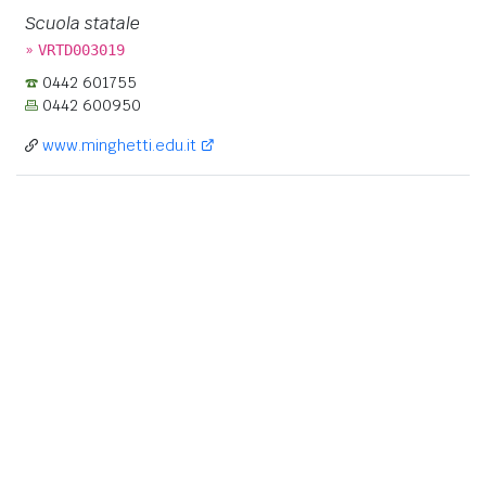
Scuola statale
»
VRTD003019
0442 601755
0442 600950
www.minghetti.edu.it