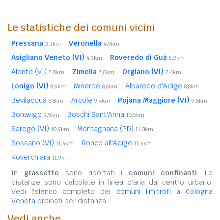
Le statistiche dei comuni vicini
Pressana
Veronella
3,3km
4,9km
Asigliano Veneto (VI)
Roveredo di Guà
4,9km
6,2km
Alonte (VI)
Zimella
Orgiano (VI)
7,0km
7,0km
7,4km
Lonigo (VI)
Minerbe
Albaredo d'Adige
8,6km
8,6km
8,8km
Bevilacqua
Arcole
Pojana Maggiore (VI)
8,8km
9,4km
9,5km
Bonavigo
Boschi Sant'Anna
9,9km
10,5km
Sarego (VI)
Montagnana (PD)
10,9km
11,0km
Sossano (VI)
Ronco all'Adige
11,4km
11,4km
Roverchiara
11,9km
In
grassetto
sono riportati i
comuni confinanti
. Le
distanze sono calcolate in linea d'aria dal centro urbano.
Vedi l'elenco completo dei
comuni limitrofi a Cologna
Veneta
ordinati per distanza.
Vedi anche