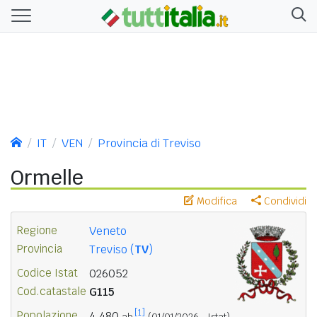
IT
VEN
Provincia di Treviso
Ormelle
Modifica
Condividi
Regione
Veneto
Provincia
Treviso (
TV
)
Codice Istat
026052
Cod.catastale
G115
[1]
Popolazione
4.480
ab.
(01/01/2026 - Istat)