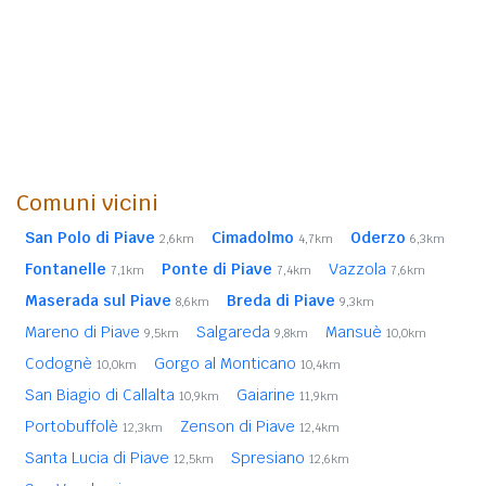
Comuni vicini
San Polo di Piave
Cimadolmo
Oderzo
2,6km
4,7km
6,3km
Fontanelle
Ponte di Piave
Vazzola
7,1km
7,4km
7,6km
Maserada sul Piave
Breda di Piave
8,6km
9,3km
Mareno di Piave
Salgareda
Mansuè
9,5km
9,8km
10,0km
Codognè
Gorgo al Monticano
10,0km
10,4km
San Biagio di Callalta
Gaiarine
10,9km
11,9km
Portobuffolè
Zenson di Piave
12,3km
12,4km
Santa Lucia di Piave
Spresiano
12,5km
12,6km