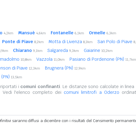
no
Mansuè
Fontanelle
Ormelle
4,2km
4,6km
6,1km
6,3km
Ponte di Piave
Motta di Livenza
San Polo di Piave
8,2km
8,3km
8
Chiarano
Salgareda
Gaiarine
8,9km
9,1km
9,3km
10,2km
imadolmo
Vazzola
Pasiano di Pordenone (PN)
10,8km
11,0km
11,7k
nson di Piave
Brugnera (PN)
12,3km
12,9km
 (PN)
13,5km
iportati i
comuni confinanti
. Le distanze sono calcolate in linea 
. Vedi l'elenco completo dei
comuni limitrofi a Oderzo
ordinat
definitivi saranno diffusi a dicembre con i risultati del Censimento permanent