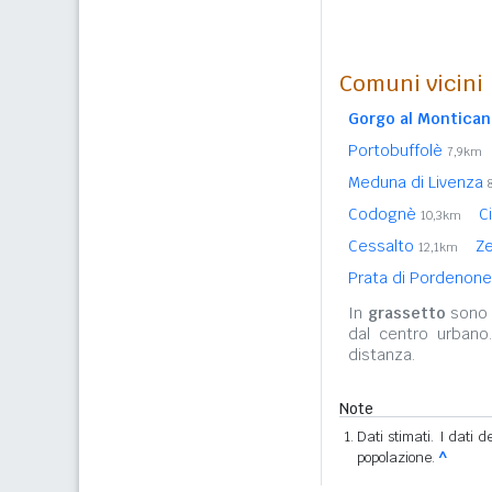
Comuni vicini
Gorgo al Montica
Portobuffolè
7,9km
Meduna di Livenza
Codognè
C
10,3km
Cessalto
Ze
12,1km
Prata di Pordenone
In
grassetto
sono r
dal centro urbano
distanza.
Note
Dati stimati. I dati 
popolazione.
^