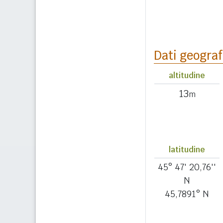
Dati geograf
altitudine
13
m
latitudine
45° 47' 20,76''
N
45,7891° N