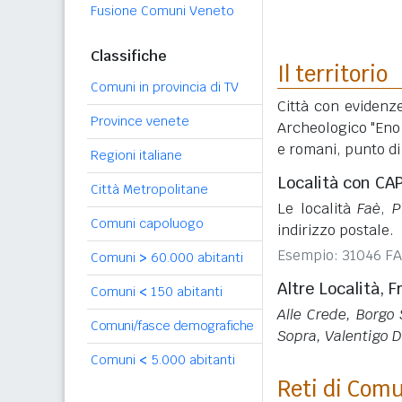
Fusione Comuni Veneto
Classifiche
Il territorio
Comuni in provincia di TV
Città con evidenz
Province venete
Archeologico "Eno 
e romani, punto di
Regioni italiane
Località con CA
Città Metropolitane
Le località
Faè
,
P
Comuni capoluogo
indirizzo postale.
Esempio: 31046 FA
Comuni
>
60.000 abitanti
Altre Località, F
Comuni
<
150 abitanti
Alle Crede, Borgo
Comuni/fasce demografiche
Sopra, Valentigo D
Comuni
<
5.000 abitanti
Reti di Com