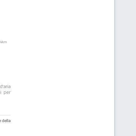
,4km
m
d'aria
i per
e della