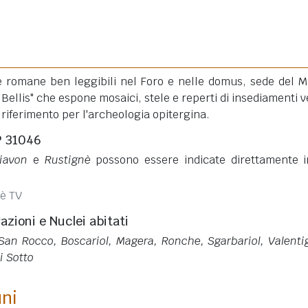
e romane ben leggibili nel Foro e nelle domus, sede del 
Bellis" che espone mosaici, stele e reperti di insediamenti v
 riferimento per l'archeologia opitergina.
P 31046
iavon
e
Rustignè
possono essere indicate direttamente 
è TV
razioni e Nuclei abitati
 San Rocco, Boscariol, Magera, Ronche, Sgarbariol, Valenti
i Sotto
uni