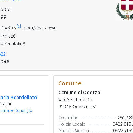
26051
999
[1]
0.348
ab.
(01/01/2026 - Istat)
2,35
km²
80,44
ab./
km²
422
1046
Comune
Comune di Oderzo
aria Scardellato
Via Garibaldi 14
6 anni
31046 Oderzo TV
iunta e Consiglio
0422 8
Centralino
0422 815
Polizia Locale
0422 715
Guardia Medica