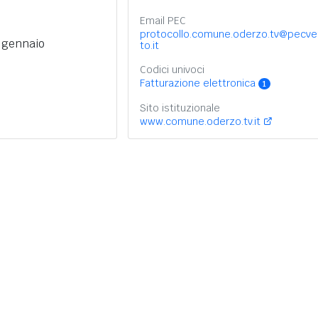
Email PEC
protocollo.comune.oderzo.tv@pecv
6 gennaio
to.it
Codici univoci
Fatturazione elettronica
1
Sito istituzionale
www.comune.oderzo.tv.it