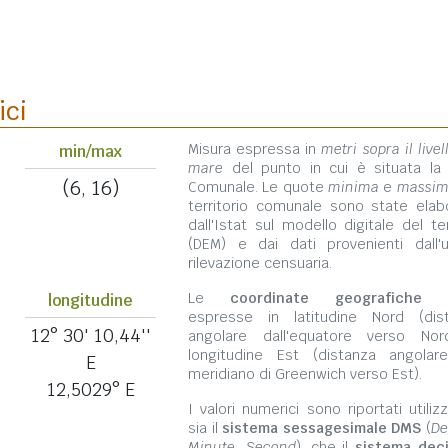
ici
Misura espressa in
metri sopra il livel
min/max
mare
del punto in cui è situata la
(6, 16)
Comunale. Le quote
minima
e
massi
territorio comunale sono state elab
dall'Istat sul modello digitale del te
(DEM) e dai dati provenienti dall'u
rilevazione censuaria.
Le
coordinate geografiche
s
longitudine
espresse in latitudine Nord (dis
12° 30' 10,44''
angolare dall'equatore verso No
longitudine Est (distanza angolar
E
meridiano di Greenwich verso Est).
12,5029° E
I valori numerici sono riportati utili
sia il
sistema sessagesimale DMS
(
De
Minute, Second
), che il
sistema dec