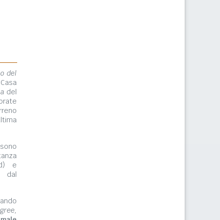
lo del
 Casa
ma
del
orate
rreno
ltima
ono
tanza
rd) e
e dal
zzando
gree,
imale