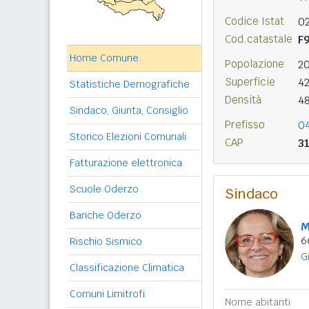
Codice Istat
0
Cod.catastale
F
Home Comune
Popolazione
2
Superficie
4
Statistiche Demografiche
Densità
4
Sindaco, Giunta, Consiglio
Prefisso
0
Storico Elezioni Comunali
CAP
3
Fatturazione elettronica
Scuole Oderzo
Sindaco
Banche Oderzo
M
6
Rischio Sismico
G
Classificazione Climatica
Comuni Limitrofi
Nome abitanti