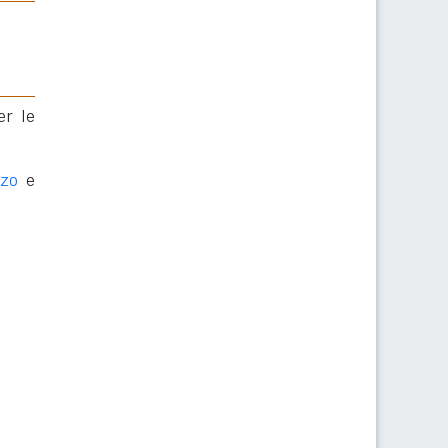
er le
rzo
e