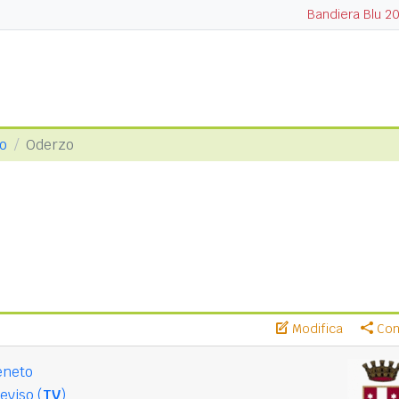
Bandiera Blu 2
so
Oderzo
Modifica
Cond
eneto
eviso (
TV
)