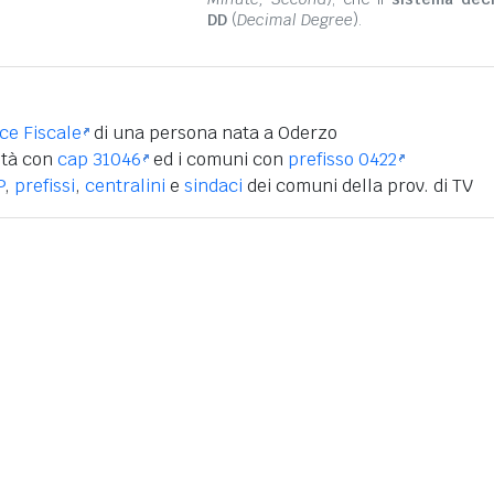
DD
(
Decimal Degree
).
ice Fiscale
di una persona nata a Oderzo
ità con
cap 31046
ed i comuni con
prefisso 0422
P
,
prefissi
,
centralini
e
sindaci
dei comuni della prov. di TV