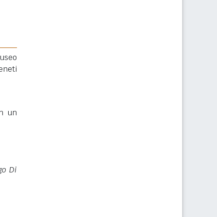
Museo
eneti
in un
go Di