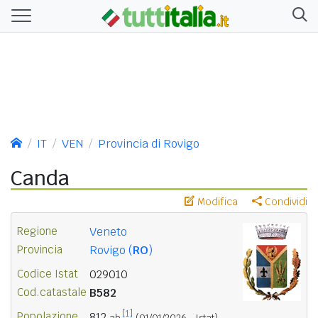
IT
VEN
Provincia di Rovigo
Canda
Modifica
Condividi
Regione
Veneto
Provincia
Rovigo (
RO
)
Codice Istat
029010
Cod.catastale
B582
[1]
Popolazione
812
ab.
(01/01/2026 - Istat)