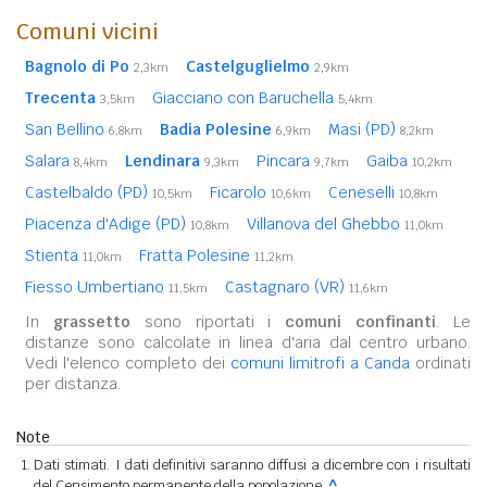
Comuni vicini
Bagnolo di Po
Castelguglielmo
2,3km
2,9km
Trecenta
Giacciano con Baruchella
3,5km
5,4km
San Bellino
Badia Polesine
Masi (PD)
6,8km
6,9km
8,2km
Salara
Lendinara
Pincara
Gaiba
8,4km
9,3km
9,7km
10,2km
Castelbaldo (PD)
Ficarolo
Ceneselli
10,5km
10,6km
10,8km
Piacenza d'Adige (PD)
Villanova del Ghebbo
10,8km
11,0km
Stienta
Fratta Polesine
11,0km
11,2km
Fiesso Umbertiano
Castagnaro (VR)
11,5km
11,6km
In
grassetto
sono riportati i
comuni confinanti
. Le
distanze sono calcolate in linea d'aria dal centro urbano.
Vedi l'elenco completo dei
comuni limitrofi a Canda
ordinati
per distanza.
Note
Dati stimati. I dati definitivi saranno diffusi a dicembre con i risultati
del Censimento permanente della popolazione.
^