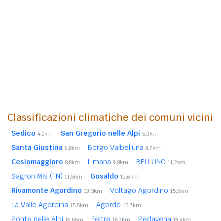
Classificazioni climatiche dei comuni vicini
Sedico
San Gregorio nelle Alpi
4,1km
5,3km
Santa Giustina
Borgo Valbelluna
6,8km
8,7km
Cesiomaggiore
Limana
BELLUNO
8,8km
9,8km
11,2km
Sagron Mis (TN)
Gosaldo
11,5km
12,6km
Rivamonte Agordino
Voltago Agordino
13,0km
15,5km
La Valle Agordina
Agordo
15,5km
15,7km
Ponte nelle Alpi
Feltre
Pedavena
16,6km
18,2km
18,4km