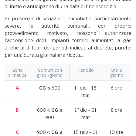
di inizio e anticipando di 7 la data di fine esercizio.
In presenza di situazioni climatiche particolarmente
severe, le autorità comunali, con proprio
provvedimento motivato, possono autorizzare
l’accensione degli impianti termici alimentati a gas
anche al di fuori dei periodi indicati al decreto, purché
per una durata giornaliera ridotta.
Zona
Comuni con
Periodo
Ore al
climatica
gradi-giorno
giorno
A
GG
≤ 600
1° dic - 15
6 ore
mar
B
600 <
GG
≤
1° dic - 31
8 ore
900
mar
C
900 <
GG
≤
15 nov - 31
10 ore