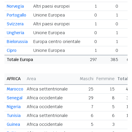
Norvegia
Altri paesi europei
1
0
Portogallo
Unione Europea
0
1
Svizzera
Altri paesi europei
1
0
Ungheria
Unione Europea
0
1
Bielorussia
Europa centro orientale
0
1
Cipro
Unione Europea
1
0
Totale Europa
297
385
68
AFRICA
Area
Maschi
Femmine
Totale
Marocco
Africa settentrionale
25
15
40
Senegal
Africa occidentale
29
8
37
Nigeria
Africa occidentale
7
5
12
Tunisia
Africa settentrionale
6
6
12
Guinea
Africa occidentale
5
3
8