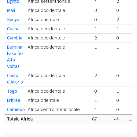
Egitto
Africa settentrionale
4
2
6
Mali
Africa occidentale
3
0
3
Kenya
Africa orientale
0
2
2
Ghana
Africa occidentale
1
1
2
Gambia
Africa occidentale
2
0
2
Burkina
Africa occidentale
1
1
2
Faso (ex
Alto
Volta)
Costa
Africa occidentale
2
0
2
d'Avorio
Togo
Africa occidentale
0
1
1
Eritrea
Africa orientale
1
0
1
Camerun
Africa centro meridionale
1
0
1
Totale Africa
87
44
131