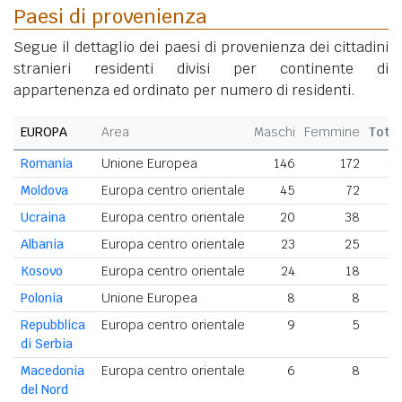
Paesi di provenienza
Segue il dettaglio dei paesi di provenienza dei cittadini
stranieri residenti divisi per continente di
appartenenza ed ordinato per numero di residenti.
EUROPA
Area
Maschi
Femmine
Tota
Romania
Unione Europea
146
172
3
Moldova
Europa centro orientale
45
72
1
Ucraina
Europa centro orientale
20
38
5
Albania
Europa centro orientale
23
25
4
Kosovo
Europa centro orientale
24
18
Polonia
Unione Europea
8
8
Repubblica
Europa centro orientale
9
5
di Serbia
Macedonia
Europa centro orientale
6
8
del Nord