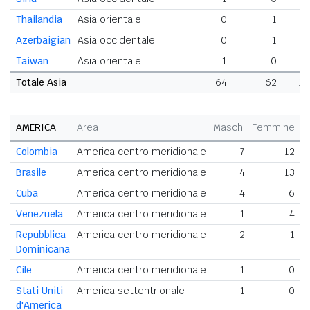
Thailandia
Asia orientale
0
1
Azerbaigian
Asia occidentale
0
1
Taiwan
Asia orientale
1
0
Totale Asia
64
62
12
AMERICA
Area
Maschi
Femmine
T
Colombia
America centro meridionale
7
12
Brasile
America centro meridionale
4
13
Cuba
America centro meridionale
4
6
Venezuela
America centro meridionale
1
4
Repubblica
America centro meridionale
2
1
Dominicana
Cile
America centro meridionale
1
0
Stati Uniti
America settentrionale
1
0
d'America