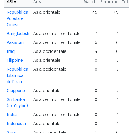
ASIA
Area
Maschi
Femmine
Total
Repubblica
Asia orientale
45
49
9
Popolare
Cinese
Bangladesh
Asia centro meridionale
7
1
Pakistan
Asia centro meridionale
6
0
Iraq
Asia occidentale
4
0
Filippine
Asia orientale
0
3
Repubblica
Asia occidentale
0
2
Islamica
dell'Iran
Giappone
Asia orientale
0
2
Sri Lanka
Asia centro meridionale
0
1
(ex Ceylon)
India
Asia centro meridionale
0
1
Indonesia
Asia orientale
0
1
Siria
Asia occidentale
1
0