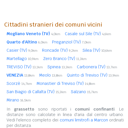
Cittadini stranieri dei comuni vicini
Mogliano Veneto (TV)
Casale sul Sile (TV)
4,0km
4,6km
Quarto d'Altino
Preganziol (TV)
6,0km
7,0km
Casier (TV)
Roncade (TV)
Silea (TV)
9,0km
9,2km
10,6km
Martellago
Zero Branco (TV)
10,9km
11,3km
TREVISO (TV)
Spinea
Carbonera (TV)
13,1km
13,3km
13,7km
VENEZIA
Meolo
Quinto di Treviso (TV)
13,8km
13,8km
13,9km
Scorzè
Monastier di Treviso (TV)
14,7km
14,8km
San Biagio di Callalta (TV)
Salzano
15,3km
15,7km
Mirano
16,5km
In
grassetto
sono riportati i
comuni confinanti
. Le
distanze sono calcolate in linea d'aria dal centro urbano.
Vedi l'elenco completo dei
comuni limitrofi a Marcon
ordinati
per distanza.