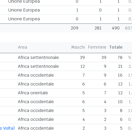
Unione Europea
0
1
1
0
Unione Europea
1
0
1
0
Unione Europea
0
1
1
0
209
281
490
60
Area
Maschi
Femmine
Totale
Africa settentrionale
39
39
78
9
Africa settentrionale
12
9
21
2
Africa occidentale
7
9
16
1
Africa occidentale
6
6
12
1
Africa orientale
5
7
12
1
Africa occidentale
6
4
10
1
Africa occidentale
5
3
8
1
Africa occidentale
4
2
6
0
o Volta)
Africa occidentale
2
3
5
0