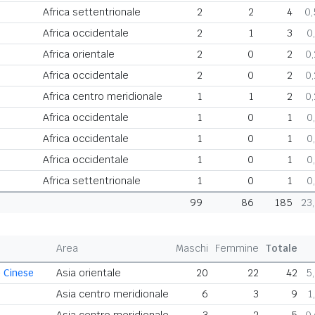
Africa settentrionale
2
2
4
0
Africa occidentale
2
1
3
0
Africa orientale
2
0
2
0
Africa occidentale
2
0
2
0
Africa centro meridionale
1
1
2
0
Africa occidentale
1
0
1
0
Africa occidentale
1
0
1
0
Africa occidentale
1
0
1
0
Africa settentrionale
1
0
1
0
99
86
185
23
Area
Maschi
Femmine
Totale
 Cinese
Asia orientale
20
22
42
5
Asia centro meridionale
6
3
9
1