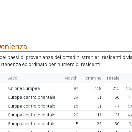
venienza
dei paesi di provenienza dei cittadini stranieri residenti divis
rtenenza ed ordinato per numero di residenti.
Area
Maschi
Femmine
Totale
Unione Europea
97
118
215
26
Europa centro orientale
29
31
60
7
Europa centro orientale
16
31
47
5
Europa centro orientale
20
17
37
4
Europa centro orientale
5
25
30
3