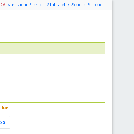
026
Variazioni
Elezioni
Statistiche
Scuole
Banche
4
ividi
25