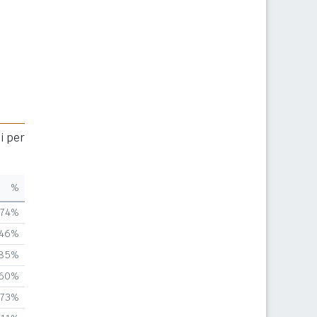
i per
%
,74%
,46%
,85%
,60%
,73%