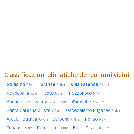
Classificazioni climatiche dei comuni vicini
Solesino
Granze
Villa Estense
2,8km
3,3km
3,6km
Vescovana
Este
Pozzonovo
5,8km
5,8km
6,4km
Baone
Stanghella
Monselice
6,6km
6,7km
6,9km
Santa Caterina d'Este
Ospedaletto Euganeo
7,3km
8,4km
Arquà Petrarca
Barbona
Ponso
9,4km
9,7km
9,7km
Tribano
Pernumia
Boara Pisani
9,9km
10,0km
10,3km