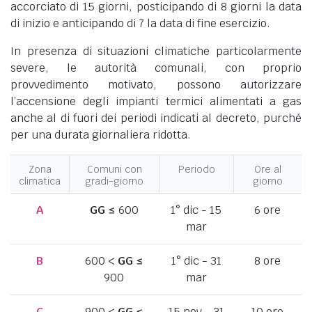
accorciato di 15 giorni, posticipando di 8 giorni la data
di inizio e anticipando di 7 la data di fine esercizio.
In presenza di situazioni climatiche particolarmente
severe, le autorità comunali, con proprio
provvedimento motivato, possono autorizzare
l’accensione degli impianti termici alimentati a gas
anche al di fuori dei periodi indicati al decreto, purché
per una durata giornaliera ridotta.
Zona
Comuni con
Periodo
Ore al
climatica
gradi-giorno
giorno
A
GG
≤ 600
1° dic - 15
6 ore
mar
B
600 <
GG
≤
1° dic - 31
8 ore
900
mar
C
900 <
GG
≤
15 nov - 31
10 ore