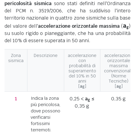
pericolosità sismica
sono stati definiti nell'Ordinanza
del PCM n. 3519/2006, che ha suddiviso l'intero
territorio nazionale in quattro zone sismiche sulla base
a
del valore dell'
accelerazione orizzontale massima
(
)
g
su suolo rigido o pianeggiante, che ha una probabilità
del 10% di essere superata in 50 anni.
Zona
Descrizione
accelerazione
accelerazione
sismica
con
orizzontale
probabilità di
massima
superamento
convenzionale
del 10% in 50
(Norme
anni
Tecniche)
[
a
]
[
a
]
g
g
1
Indica la zona
0,25 <
a
≤
0,35 g
g
più pericolosa,
0,35 g
dove possono
verificarsi
fortissimi
terremoti.