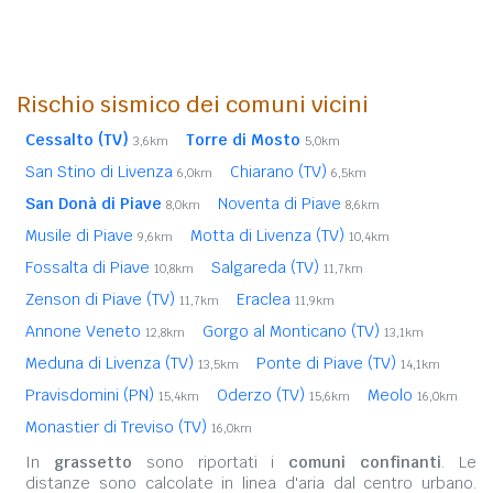
Rischio sismico dei comuni vicini
Cessalto (TV)
Torre di Mosto
3,6km
5,0km
San Stino di Livenza
Chiarano (TV)
6,0km
6,5km
San Donà di Piave
Noventa di Piave
8,0km
8,6km
Musile di Piave
Motta di Livenza (TV)
9,6km
10,4km
Fossalta di Piave
Salgareda (TV)
10,8km
11,7km
Zenson di Piave (TV)
Eraclea
11,7km
11,9km
Annone Veneto
Gorgo al Monticano (TV)
12,8km
13,1km
Meduna di Livenza (TV)
Ponte di Piave (TV)
13,5km
14,1km
Pravisdomini (PN)
Oderzo (TV)
Meolo
15,4km
15,6km
16,0km
Monastier di Treviso (TV)
16,0km
In
grassetto
sono riportati i
comuni confinanti
. Le
distanze sono calcolate in linea d'aria dal centro urbano.