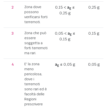
2
Zona dove
0,15 <
a
≤
0,25 g
g
possono
0,25 g
verificarsi forti
terremoti.
3
Zona che può
0,05 <
a
≤
0,15 g
g
essere
0,15 g
soggetta a
forti terremoti
ma rari.
4
E' la zona
a
≤ 0,05 g
0,05 g
g
meno
pericolosa,
dove i
terremoti
sono rari ed è
facoltà delle
Regioni
prescrivere