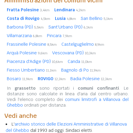
Amministrazioni dei comuni vicini
Fratta Polesine
Lendinara
3,4km
4,2km
Costa di Rovigo
Lusia
San Bellino
4,5km
4,8km
5,1km
Barbona (PD)
Sant'Urbano (PD)
5,5km
6,1km
Villamarzana
Pincara
6,8km
7,9km
Frassinelle Polesine
Castelguglielmo
8,5km
8,9km
Arquà Polesine
Vescovana (PD)
9,6km
10,3km
Piacenza d'Adige (PD)
Canda
10,6km
11,0km
Fiesso Umbertiano
Bagnolo di Po
11,1km
11,9km
Bosaro
ROVIGO
Badia Polesine
11,9km
12,3km
12,3km
In
grassetto
sono riportati i
comuni confinanti
. Le
distanze sono calcolate in linea d'aria dal centro urbano.
Vedi l'elenco completo dei
comuni limitrofi a Villanova del
Ghebbo
ordinati per distanza.
Vedi anche
L'
archivio storico delle Elezioni Amministrative di Villanova
del Ghebbo
dal 1993 ad oggi. Sindaci eletti.