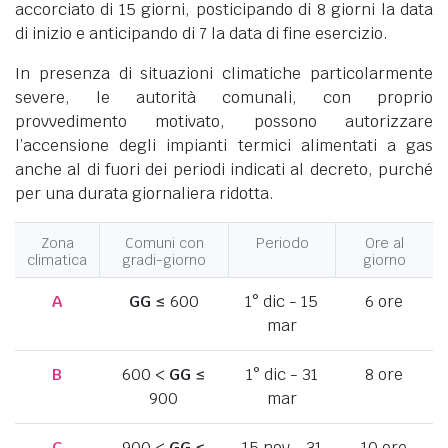
accorciato di 15 giorni, posticipando di 8 giorni la data
di inizio e anticipando di 7 la data di fine esercizio.
In presenza di situazioni climatiche particolarmente
severe, le autorità comunali, con proprio
provvedimento motivato, possono autorizzare
l’accensione degli impianti termici alimentati a gas
anche al di fuori dei periodi indicati al decreto, purché
per una durata giornaliera ridotta.
Zona
Comuni con
Periodo
Ore al
climatica
gradi-giorno
giorno
A
GG
≤ 600
1° dic - 15
6 ore
mar
B
600 <
GG
≤
1° dic - 31
8 ore
900
mar
C
900 <
GG
≤
15 nov - 31
10 ore