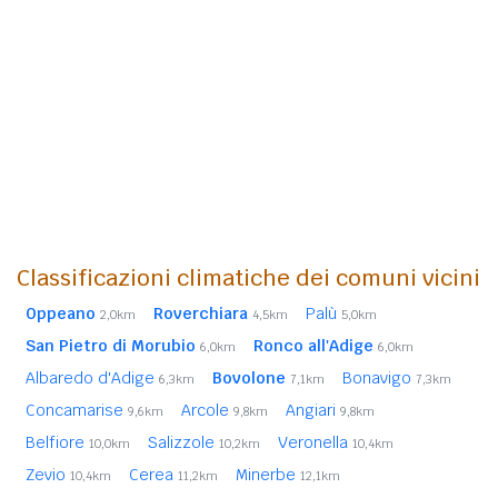
Classificazioni climatiche dei comuni vicini
Oppeano
Roverchiara
Palù
2,0km
4,5km
5,0km
San Pietro di Morubio
Ronco all'Adige
6,0km
6,0km
Albaredo d'Adige
Bovolone
Bonavigo
6,3km
7,1km
7,3km
Concamarise
Arcole
Angiari
9,6km
9,8km
9,8km
Belfiore
Salizzole
Veronella
10,0km
10,2km
10,4km
Zevio
Cerea
Minerbe
10,4km
11,2km
12,1km