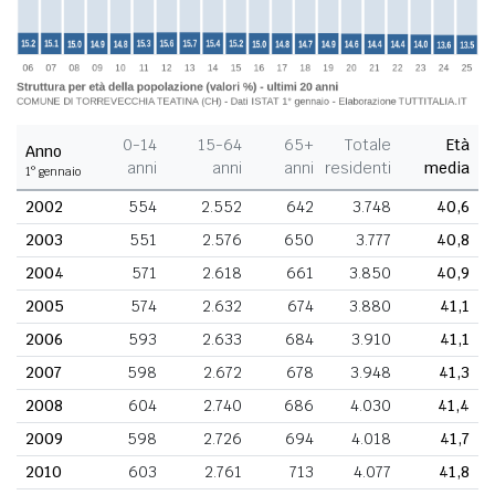
0-14
15-64
65+
Totale
Età
Anno
anni
anni
anni
residenti
media
1° gennaio
2002
554
2.552
642
3.748
40,6
2003
551
2.576
650
3.777
40,8
2004
571
2.618
661
3.850
40,9
2005
574
2.632
674
3.880
41,1
2006
593
2.633
684
3.910
41,1
2007
598
2.672
678
3.948
41,3
2008
604
2.740
686
4.030
41,4
2009
598
2.726
694
4.018
41,7
2010
603
2.761
713
4.077
41,8