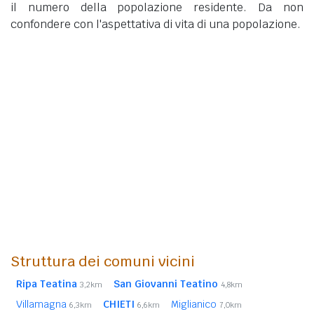
il numero della popolazione residente. Da non
confondere con l'aspettativa di vita di una popolazione.
Struttura dei comuni vicini
Ripa Teatina
San Giovanni Teatino
3,2km
4,8km
Villamagna
CHIETI
Miglianico
6,3km
6,6km
7,0km