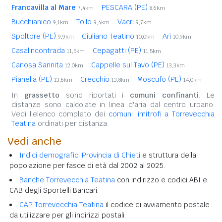
Francavilla al Mare
PESCARA (PE)
7,4km
8,6km
Bucchianico
Tollo
Vacri
9,1km
9,4km
9,7km
Spoltore (PE)
Giuliano Teatino
Ari
9,9km
10,0km
10,9km
Casalincontrada
Cepagatti (PE)
11,5km
11,5km
Canosa Sannita
Cappelle sul Tavo (PE)
12,0km
13,3km
Pianella (PE)
Crecchio
Moscufo (PE)
13,6km
13,8km
14,0km
In
grassetto
sono riportati i
comuni confinanti
. Le
distanze sono calcolate in linea d'aria dal centro urbano.
Vedi l'elenco completo dei
comuni limitrofi a Torrevecchia
Teatina
ordinati per distanza.
Vedi anche
Indici demografici Provincia di Chieti
e struttura della
popolazione per fasce di età dal 2002 al 2025.
Banche Torrevecchia Teatina
con indirizzo e codici ABI e
CAB degli Sportelli Bancari.
CAP Torrevecchia Teatina
il codice di avviamento postale
da utilizzare per gli indirizzi postali.