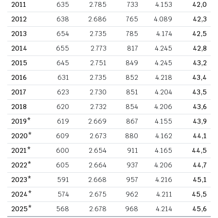
2011
635
2.785
733
4.153
42,0
2012
638
2.686
765
4.089
42,3
2013
654
2.735
785
4.174
42,5
2014
655
2.773
817
4.245
42,8
2015
645
2.751
849
4.245
43,2
2016
631
2.735
852
4.218
43,4
2017
623
2.730
851
4.204
43,5
2018
620
2.732
854
4.206
43,6
2019*
619
2.669
867
4.155
43,9
2020*
609
2.673
880
4.162
44,1
2021*
600
2.654
911
4.165
44,5
2022*
605
2.664
937
4.206
44,7
2023*
591
2.668
957
4.216
45,1
2024*
574
2.675
962
4.211
45,5
2025*
568
2.678
968
4.214
45,6