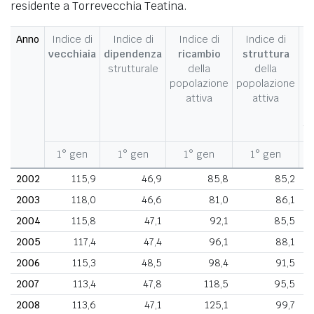
residente a Torrevecchia Teatina.
Anno
Indice di
Indice di
Indice di
Indice di
I
vecchiaia
dipendenza
ricambio
struttura
strutturale
della
della
c
popolazione
popolazione
d
attiva
attiva
d
fe
1° gen
1° gen
1° gen
1° gen
1
2002
115,9
46,9
85,8
85,2
2003
118,0
46,6
81,0
86,1
2004
115,8
47,1
92,1
85,5
2005
117,4
47,4
96,1
88,1
2006
115,3
48,5
98,4
91,5
2007
113,4
47,8
118,5
95,5
2008
113,6
47,1
125,1
99,7