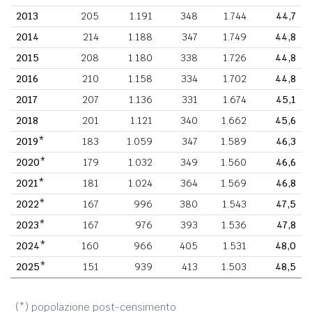
2013
205
1.191
348
1.744
44,7
2014
214
1.188
347
1.749
44,8
2015
208
1.180
338
1.726
44,8
2016
210
1.158
334
1.702
44,8
2017
207
1.136
331
1.674
45,1
2018
201
1.121
340
1.662
45,6
2019*
183
1.059
347
1.589
46,3
2020*
179
1.032
349
1.560
46,6
2021*
181
1.024
364
1.569
46,8
2022*
167
996
380
1.543
47,5
2023*
167
976
393
1.536
47,8
2024*
160
966
405
1.531
48,0
2025*
151
939
413
1.503
48,5
(*) popolazione post-censimento