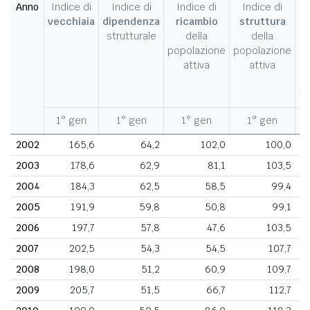
Anno
Indice di
Indice di
Indice di
Indice di
I
vecchiaia
dipendenza
ricambio
struttura
strutturale
della
della
c
popolazione
popolazione
d
attiva
attiva
d
fe
1° gen
1° gen
1° gen
1° gen
1
2002
165,6
64,2
102,0
100,0
2003
178,6
62,9
81,1
103,5
2004
184,3
62,5
58,5
99,4
2005
191,9
59,8
50,8
99,1
2006
197,7
57,8
47,6
103,5
2007
202,5
54,3
54,5
107,7
2008
198,0
51,2
60,9
109,7
2009
205,7
51,5
66,7
112,7