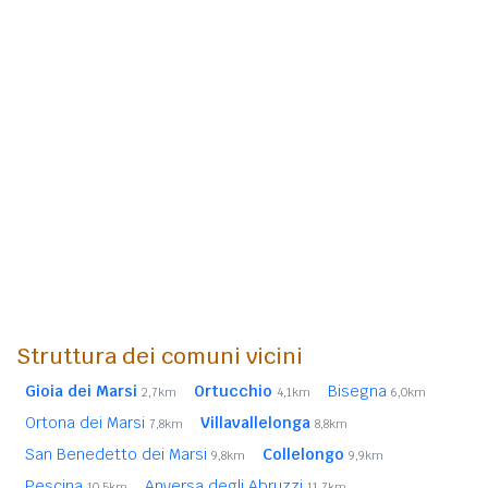
Struttura dei comuni vicini
Gioia dei Marsi
Ortucchio
Bisegna
2,7km
4,1km
6,0km
Ortona dei Marsi
Villavallelonga
7,8km
8,8km
San Benedetto dei Marsi
Collelongo
9,8km
9,9km
Pescina
Anversa degli Abruzzi
10,5km
11,7km