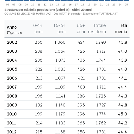
0-14
15-64
65+
Totale
Età
Anno
anni
anni
anni
residenti
media
1° gennaio
2002
256
1.060
424
1.740
43,8
2003
238
1.054
425
1.717
44,0
2004
236
1.073
435
1.744
43,9
2005
222
1.083
426
1.731
44,0
2006
213
1.097
421
1.731
44,1
2007
199
1.109
403
1.711
44,4
2008
196
1.141
388
1.725
44,3
2009
192
1.140
395
1.727
44,8
2010
199
1.179
396
1.774
45,0
2011
214
1.183
365
1.762
44,2
2012
215
1.158
358
1.731
44,4