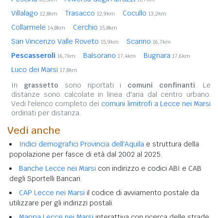
Villalago
Trasacco
Cocullo
12,8km
12,9km
13,2km
Collarmele
Cerchio
14,8km
15,8km
San Vincenzo Valle Roveto
Scanno
15,9km
16,7km
Pescasseroli
Balsorano
Bugnara
16,7km
17,4km
17,6km
Luco dei Marsi
17,8km
In
grassetto
sono riportati i
comuni confinanti
. Le
distanze sono calcolate in linea d'aria dal centro urbano.
Vedi l'elenco completo dei
comuni limitrofi a Lecce nei Marsi
ordinati per distanza.
Vedi anche
Indici demografici Provincia dell'Aquila
e struttura della
popolazione per fasce di età dal 2002 al 2025.
Banche Lecce nei Marsi
con indirizzo e codici ABI e CAB
degli Sportelli Bancari.
CAP Lecce nei Marsi
il codice di avviamento postale da
utilizzare per gli indirizzi postali.
Mappa Lecce nei Marsi
interattiva con ricerca delle strade