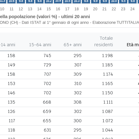
Totale
-14 anni
15-64 anni
65+ anni
residenti
Età m
158
745
295
1.198
149
729
307
1.185
158
707
309
1.174
153
702
310
1.165
146
702
302
1.150
135
668
308
1.111
126
659
302
1.087
117
655
300
1.072
118
631
295
1.044