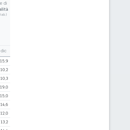
e di
lità
0 ab.)
dic
15,9
10,2
10,3
19,0
15,0
14,6
12,0
13,2