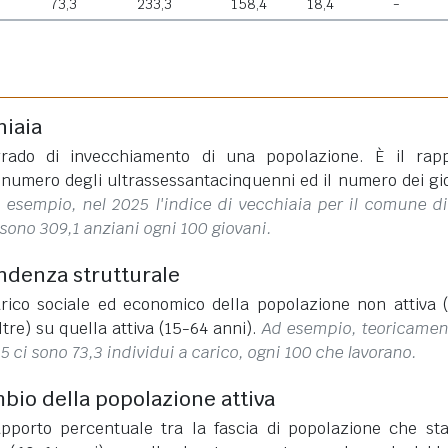
73,3
233,3
158,4
18,4
-
hiaia
rado di invecchiamento di una popolazione. È il rap
l numero degli ultrassessantacinquenni ed il numero dei gi
 esempio, nel 2025 l'indice di vecchiaia per il comune d
sono 309,1 anziani ogni 100 giovani.
endenza strutturale
rico sociale ed economico della popolazione non attiva 
ltre) su quella attiva (15-64 anni).
Ad esempio, teoricamen
 ci sono 73,3 individui a carico, ogni 100 che lavorano.
mbio della popolazione attiva
apporto percentuale tra la fascia di popolazione che st