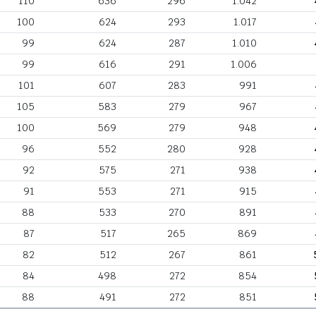
110
636
296
1.042
100
624
293
1.017
99
624
287
1.010
99
616
291
1.006
101
607
283
991
105
583
279
967
100
569
279
948
96
552
280
928
92
575
271
938
91
553
271
915
88
533
270
891
87
517
265
869
82
512
267
861
84
498
272
854
88
491
272
851