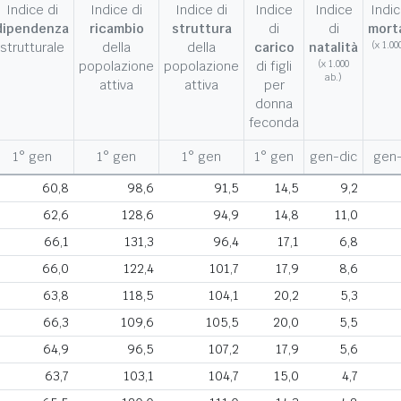
Indice di
Indice di
Indice di
Indice
Indice
Indic
dipendenza
ricambio
struttura
di
di
morta
strutturale
della
della
carico
natalità
(x 1.00
popolazione
popolazione
di figli
(x 1.000
ab.)
attiva
attiva
per
donna
feconda
1° gen
1° gen
1° gen
1° gen
gen-dic
gen-
60,8
98,6
91,5
14,5
9,2
62,6
128,6
94,9
14,8
11,0
66,1
131,3
96,4
17,1
6,8
66,0
122,4
101,7
17,9
8,6
63,8
118,5
104,1
20,2
5,3
66,3
109,6
105,5
20,0
5,5
64,9
96,5
107,2
17,9
5,6
63,7
103,1
104,7
15,0
4,7