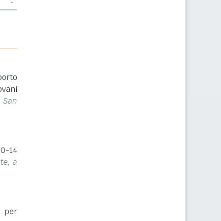
-
porto
ovani
i San
(0-14
te, a
a per