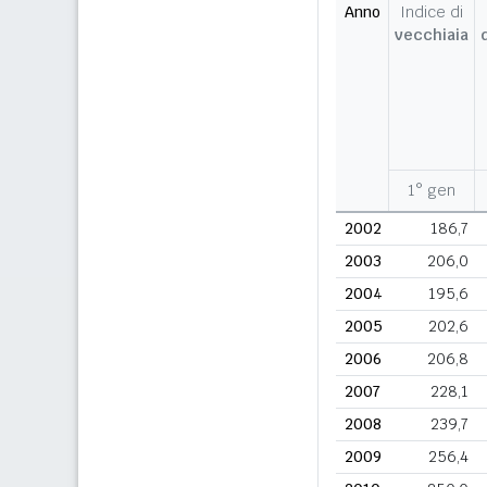
Anno
Indice di
vecchiaia
1° gen
2002
186,7
2003
206,0
2004
195,6
2005
202,6
2006
206,8
2007
228,1
2008
239,7
2009
256,4