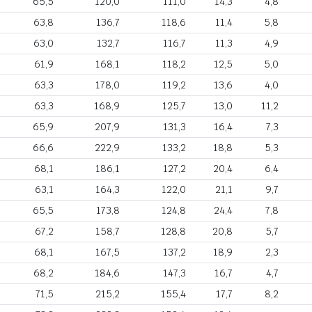
65,5
120,0
111,0
14,3
4,8
63,8
136,7
118,6
11,4
5,8
63,0
132,7
116,7
11,3
4,9
61,9
168,1
118,2
12,5
5,0
63,3
178,0
119,2
13,6
4,0
63,3
168,9
125,7
13,0
11,2
65,9
207,9
131,3
16,4
7,3
66,6
222,9
133,2
18,8
5,3
68,1
186,1
127,2
20,4
6,4
63,1
164,3
122,0
21,1
9,7
65,5
173,8
124,8
24,4
7,8
67,2
158,7
128,8
20,8
5,7
68,1
167,5
137,2
18,9
2,3
68,2
184,6
147,3
16,7
4,7
71,5
215,2
155,4
17,7
8,2