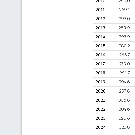
2010
250,0
2011
269,1
2012
293,0
2013
289,9
2014
293,9
2015
280,2
2016
265,7
2017
279,0
2018
291,7
2019
294,6
2020
297,8
2021
306,8
2022
304,6
2023
325,6
2024
323,8