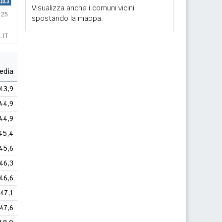
Visualizza anche i comuni vicini
spostando la mappa.
edia
43,9
44,9
44,9
45,4
45,6
46,3
46,6
47,1
47,6