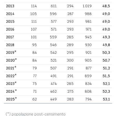
2013
114
611
294
1.019
48,5
2014
105
596
287
988
49,0
2015
111
577
293
981
49,0
2016
107
571
293
971
49,0
2017
101
559
285
945
49,3
2018
95
546
289
930
49,8
2019*
84
542
295
921
50,3
2020*
84
521
300
905
50,7
2021*
79
507
291
877
51,2
2022*
77
491
291
859
51,5
2023*
75
474
285
834
52,1
2024*
71
462
275
808
52,3
2025*
62
449
283
794
53,1
(*) popolazione post-censimento