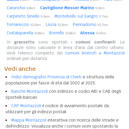
Carunchio
Castiglione Messer Marino
8,8km
9,0km
Carpineto Sinello
Montebello sul Sangro
9,5km
9,7km
Tornareccio
Liscia
Pennadomo
10,0km
10,5km
10,7km
Civitaluparella
Borrello
Atessa
10,8km
10,8km
13,6km
In
grassetto
sono riportati i
comuni confinanti
. Le
distanze sono calcolate in linea d'aria dal centro urbano.
Vedi l'elenco completo dei
comuni limitrofi a Montazzoli
ordinati per distanza.
Vedi anche
Indici demografici Provincia di Chieti
e struttura della
popolazione per fasce di età dal 2002 al 2025.
Banche Montazzoli
con indirizzo e codici ABI e CAB degli
Sportelli Bancari.
CAP Montazzoli
il codice di avviamento postale da
utilizzare per gli indirizzi postali.
Mappa Montazzoli
interattiva con ricerca delle strade e
dell'indirizzo. Visualizza anche i comuni vicini spostando la