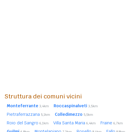
Struttura dei comuni vicini
Monteferrante
Roccaspinalveti
3,4km
3,5km
Pietraferrazzana
Colledimezzo
5,1km
5,5km
Roio del Sangro
Villa Santa Maria
Fraine
6,1km
6,4km
6,7km
Guilmi
Montelapiano
Rosello
Fallo
6,8km
7,3km
8,4km
8,8km