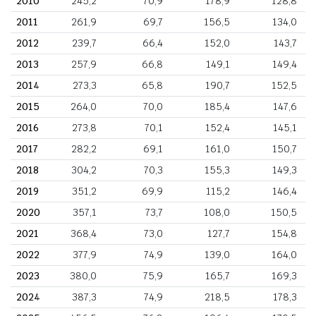
2010
245,2
70,9
178,9
128,8
2011
261,9
69,7
156,5
134,0
2012
239,7
66,4
152,0
143,7
2013
257,9
66,8
149,1
149,4
2014
273,3
65,8
190,7
152,5
2015
264,0
70,0
185,4
147,6
2016
273,8
70,1
152,4
145,1
2017
282,2
69,1
161,0
150,7
2018
304,2
70,3
155,3
149,3
2019
351,2
69,9
115,2
146,4
2020
357,1
73,7
108,0
150,5
2021
368,4
73,0
127,7
154,8
2022
377,9
74,9
139,0
164,0
2023
380,0
75,9
165,7
169,3
2024
387,3
74,9
218,5
178,3