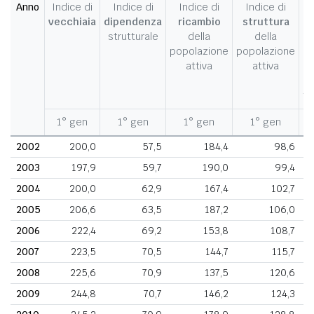
Anno
Indice di
Indice di
Indice di
Indice di
I
vecchiaia
dipendenza
ricambio
struttura
strutturale
della
della
c
popolazione
popolazione
d
attiva
attiva
d
fe
1° gen
1° gen
1° gen
1° gen
1
2002
200,0
57,5
184,4
98,6
2003
197,9
59,7
190,0
99,4
2004
200,0
62,9
167,4
102,7
2005
206,6
63,5
187,2
106,0
2006
222,4
69,2
153,8
108,7
2007
223,5
70,5
144,7
115,7
2008
225,6
70,9
137,5
120,6
2009
244,8
70,7
146,2
124,3