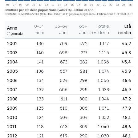
0-14
15-64
65+
Totale
Età
Anno
anni
anni
anni
residenti
media
1° gennaio
2002
136
709
272
1.117
45,2
2003
140
698
277
1.115
45,3
2004
141
673
282
1.096
45,4
2005
136
657
281
1.074
45,9
2006
134
624
298
1.056
46,6
2007
132
606
295
1.033
46,9
2008
133
611
300
1.044
47,2
2009
125
610
306
1.041
47,9
2010
124
604
304
1.032
48,1
2011
118
613
309
1.040
48,6
2012
121
619
290
1.030
48,1