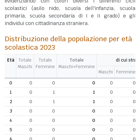
evidenziando con colori diversi i differenti cicli
scolastici (asilo nido, scuola dell'infanzia, scuola
primaria, scuola secondaria di I e II grado) e gli
individui con cittadinanza straniera.
Distribuzione della popolazione per età
scolastica 2023
Età
Totale
Totale
Totale
di cui stran
Maschi
Femmine
Maschi+Femmine
Maschi
Femmine
0
0
0
0
0
0
1
0
1
1
0
0
2
0
1
1
0
0
3
0
0
0
0
0
4
0
0
0
0
0
5
0
0
0
0
0
6
0
0
0
0
0