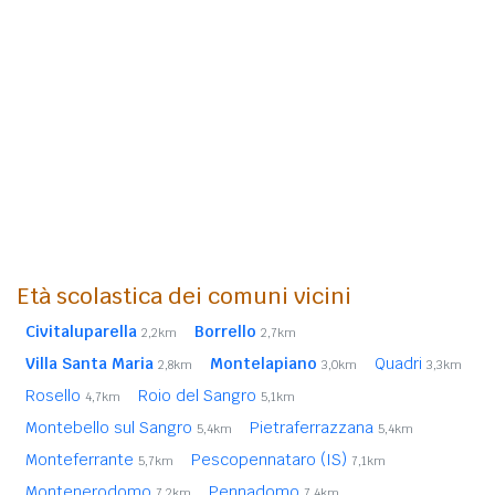
Età scolastica dei comuni vicini
Civitaluparella
Borrello
2,2km
2,7km
Villa Santa Maria
Montelapiano
Quadri
2,8km
3,0km
3,3km
Rosello
Roio del Sangro
4,7km
5,1km
Montebello sul Sangro
Pietraferrazzana
5,4km
5,4km
Monteferrante
Pescopennataro (IS)
5,7km
7,1km
Montenerodomo
Pennadomo
7,2km
7,4km