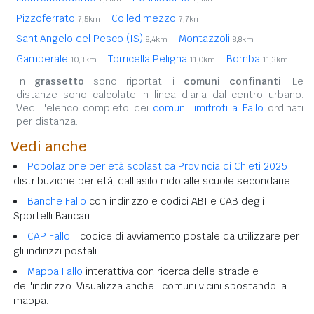
Pizzoferrato
Colledimezzo
7,5km
7,7km
Sant'Angelo del Pesco (IS)
Montazzoli
8,4km
8,8km
Gamberale
Torricella Peligna
Bomba
10,3km
11,0km
11,3km
In
grassetto
sono riportati i
comuni confinanti
. Le
distanze sono calcolate in linea d'aria dal centro urbano.
Vedi l'elenco completo dei
comuni limitrofi a Fallo
ordinati
per distanza.
Vedi anche
Popolazione per età scolastica Provincia di Chieti 2025
distribuzione per età, dall'asilo nido alle scuole secondarie.
Banche Fallo
con indirizzo e codici ABI e CAB degli
Sportelli Bancari.
CAP Fallo
il codice di avviamento postale da utilizzare per
gli indirizzi postali.
Mappa Fallo
interattiva con ricerca delle strade e
dell'indirizzo. Visualizza anche i comuni vicini spostando la
mappa.