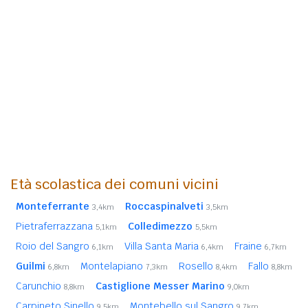
Età scolastica dei comuni vicini
Monteferrante
Roccaspinalveti
3,4km
3,5km
Pietraferrazzana
Colledimezzo
5,1km
5,5km
Roio del Sangro
Villa Santa Maria
Fraine
6,1km
6,4km
6,7km
Guilmi
Montelapiano
Rosello
Fallo
6,8km
7,3km
8,4km
8,8km
Carunchio
Castiglione Messer Marino
8,8km
9,0km
Carpineto Sinello
Montebello sul Sangro
9,5km
9,7km