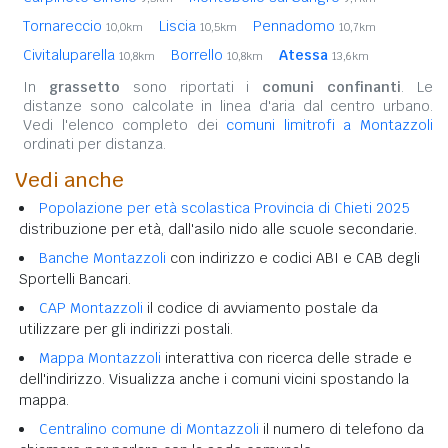
Tornareccio
Liscia
Pennadomo
10,0km
10,5km
10,7km
Civitaluparella
Borrello
Atessa
10,8km
10,8km
13,6km
In
grassetto
sono riportati i
comuni confinanti
. Le
distanze sono calcolate in linea d'aria dal centro urbano.
Vedi l'elenco completo dei
comuni limitrofi a Montazzoli
ordinati per distanza.
Vedi anche
Popolazione per età scolastica Provincia di Chieti 2025
distribuzione per età, dall'asilo nido alle scuole secondarie.
Banche Montazzoli
con indirizzo e codici ABI e CAB degli
Sportelli Bancari.
CAP Montazzoli
il codice di avviamento postale da
utilizzare per gli indirizzi postali.
Mappa Montazzoli
interattiva con ricerca delle strade e
dell'indirizzo. Visualizza anche i comuni vicini spostando la
mappa.
Centralino comune di Montazzoli
il numero di telefono da