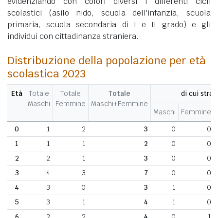
evidenziando con colori diversi i differenti cicli
scolastici (asilo nido, scuola dell'infanzia, scuola
primaria, scuola secondaria di I e II grado) e gli
individui con cittadinanza straniera.
Distribuzione della popolazione per età
scolastica 2023
Età
Totale
Totale
Totale
di cui stran
Maschi
Femmine
Maschi+Femmine
Maschi
Femmine
0
1
2
3
0
0
1
1
1
2
0
0
2
2
1
3
0
0
3
4
3
7
0
0
4
3
0
3
1
0
5
3
1
4
1
0
6
2
2
4
0
1