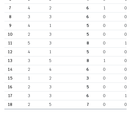
7
4
2
6
1
0
8
3
3
6
0
0
9
4
1
5
0
0
10
2
3
5
0
0
11
5
3
8
0
1
12
4
1
5
0
0
13
3
5
8
1
0
14
2
4
6
0
0
15
1
2
3
0
0
16
2
3
5
0
0
17
3
3
6
0
1
18
2
5
7
0
0