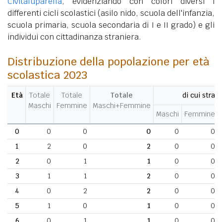
Civitaluparella
, evidenziando con colori diversi i
differenti cicli scolastici (asilo nido, scuola dell'infanzia,
scuola primaria, scuola secondaria di I e II grado) e gli
individui con cittadinanza straniera.
Distribuzione della popolazione per età
scolastica 2023
Età
Totale
Totale
Totale
di cui strani
Maschi
Femmine
Maschi+Femmine
Maschi
Femmine
0
0
0
0
0
0
1
2
0
2
0
0
2
0
1
1
0
0
3
1
1
2
0
0
4
0
2
2
0
0
5
1
0
1
0
0
6
0
1
1
0
0