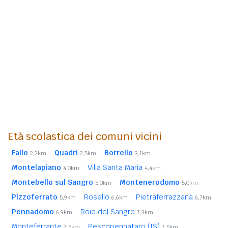
Età scolastica dei comuni vicini
Fallo
Quadri
Borrello
2,2km
2,5km
3,1km
Montelapiano
Villa Santa Maria
4,0km
4,4km
Montebello sul Sangro
Montenerodomo
5,0km
5,0km
Pizzoferrato
Rosello
Pietraferrazzana
5,9km
6,6km
6,7km
Pennadomo
Roio del Sangro
6,9km
7,3km
Monteferrante
Pescopennataro (IS)
7,5km
7,5km