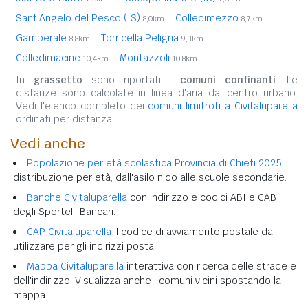
Sant'Angelo del Pesco (IS)
Colledimezzo
8,0km
8,7km
Gamberale
Torricella Peligna
8,8km
9,3km
Colledimacine
Montazzoli
10,4km
10,8km
In
grassetto
sono riportati i
comuni confinanti
. Le
distanze sono calcolate in linea d'aria dal centro urbano.
Vedi l'elenco completo dei
comuni limitrofi a Civitaluparella
ordinati per distanza.
Vedi anche
Popolazione per età scolastica Provincia di Chieti 2025
distribuzione per età, dall'asilo nido alle scuole secondarie.
Banche Civitaluparella
con indirizzo e codici ABI e CAB
degli Sportelli Bancari.
CAP Civitaluparella
il codice di avviamento postale da
utilizzare per gli indirizzi postali.
Mappa Civitaluparella
interattiva con ricerca delle strade e
dell'indirizzo. Visualizza anche i comuni vicini spostando la
mappa.